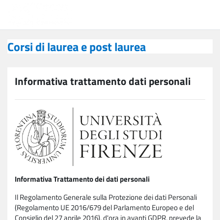
Vai al contenuto principale
Corsi di laurea e post laurea
Corsi di laurea e post laurea
Informativa trattamento dati personali
Informativa Trattamento dei dati personali
Il Regolamento Generale sulla Protezione dei dati Personali
(Regolamento UE 2016/679 del Parlamento Europeo e del
Consiglio del 27 aprile 2016), d'ora in avanti GDPR, prevede la