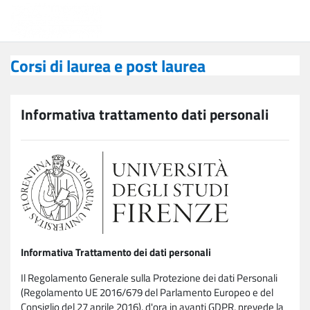
Vai al contenuto principale
Corsi di laurea e post laurea
Corsi di laurea e post laurea
Informativa trattamento dati personali
Informativa Trattamento dei dati personali
Il Regolamento Generale sulla Protezione dei dati Personali
(Regolamento UE 2016/679 del Parlamento Europeo e del
Consiglio del 27 aprile 2016), d'ora in avanti GDPR, prevede la