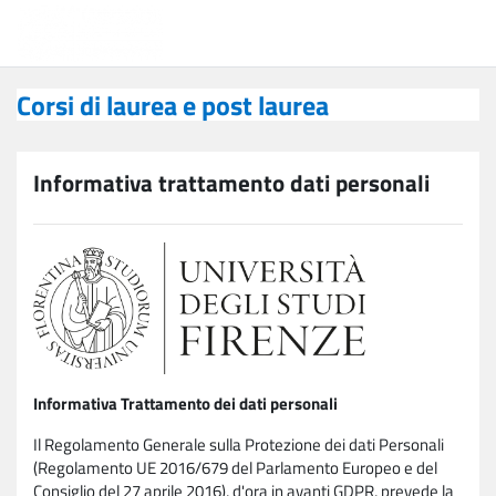
Vai al contenuto principale
Corsi di laurea e post laurea
Corsi di laurea e post laurea
Informativa trattamento dati personali
Informativa Trattamento dei dati personali
Il Regolamento Generale sulla Protezione dei dati Personali
(Regolamento UE 2016/679 del Parlamento Europeo e del
Consiglio del 27 aprile 2016), d'ora in avanti GDPR, prevede la