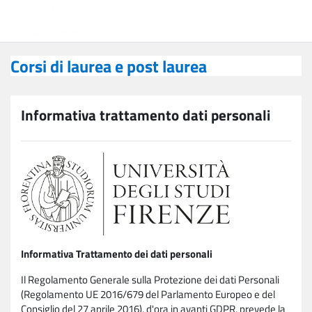
Vai al contenuto principale
Corsi di laurea e post laurea
Corsi di laurea e post laurea
Informativa trattamento dati personali
Informativa Trattamento dei dati personali
Il Regolamento Generale sulla Protezione dei dati Personali
(Regolamento UE 2016/679 del Parlamento Europeo e del
Consiglio del 27 aprile 2016), d'ora in avanti GDPR, prevede la