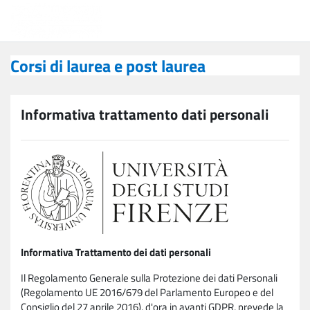
Vai al contenuto principale
Corsi di laurea e post laurea
Corsi di laurea e post laurea
Informativa trattamento dati personali
Informativa Trattamento dei dati personali
Il Regolamento Generale sulla Protezione dei dati Personali
(Regolamento UE 2016/679 del Parlamento Europeo e del
Consiglio del 27 aprile 2016), d'ora in avanti GDPR, prevede la