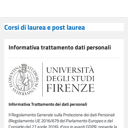
Vai al contenuto principale
Corsi di laurea e post laurea
Corsi di laurea e post laurea
Informativa trattamento dati personali
Informativa Trattamento dei dati personali
Il Regolamento Generale sulla Protezione dei dati Personali
(Regolamento UE 2016/679 del Parlamento Europeo e del
Consiglio del 27 aprile 2016), d'ora in avanti GDPR, prevede la