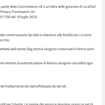
parte della Commissione UE o un'altra delle garanzie di cui all'art.
ta Privacy Framework List
/1795 del 10 luglio 2023.
alla conservazione dei dati in relazione alle finalità per cui sono
ecchio.
 attività dell'utente (log storici) vengono conservati in forma semi
vi nel sistema di autenticazione di Ateneo vengono cancellati ogni
l trattamento dei dati effettuato da tali siti.
utili per l'utente. Le pagine dei servizi e-learning usano un set di