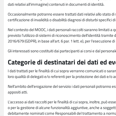
dati relativi all'immagine) contenuti in documenti di identità.
Occasionalmente potranno essere trattati dati relativi allo stato di s
certificazione di invalidità o disabilità diagnosi di disturbi specifici 
Nel contesto del MOOC, i dati personali raccolti saranno limitati a qu
previsto l'utilizzo di sistemi di riconoscimento dell'identità tramite 
2016/679 (GDPR), in base all'art. 6 par. 1 lett. e), per l'esecuzione 
Gli interessati sono costituiti dai partecipanti ai corsi e dal pers
Categorie di destinatari dei dati ed e
I dati trattati per le finalità di cui sopra verranno comunicati o sar
loro qualità di delegati e/o referenti per la protezione dei dati e/o
Nell'ambito dell'erogazione del servizio i dati personali potranno esse
appositi atti.
L'accesso ai dati raccolti per le finalità di cui sopra, inoltre, pu
o per la gestione di alcune funzionalità aggiuntive, anche a soggetti
debitamente nominati come Responsabili del trattamento a norma d