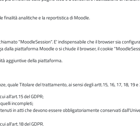
 finalità analitiche e la reportistica di Moodle.
iamato "MoodleSession". E' indispensabile che il browser sia configurato 
ga dalla piattaforma Moodle o si chiude il browser, il cookie "MoodleSess
lità aggiuntive della piattaforma.
enze, quale Titolare del trattamento, ai sensi degli artt.15, 16, 17, 18, 19 
 cui all'art.15 del GDPR;
 quelli incompleti;
contenuti in atti che devono essere obbligatoriamente conservati dall'Univ
cui all'art.18 del GDPR.