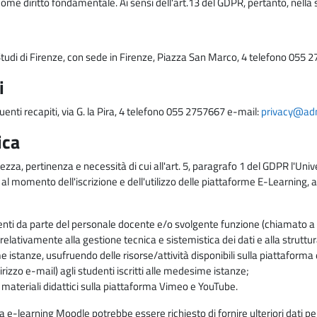
come diritto fondamentale. Ai sensi dell'art.13 del GDPR, pertanto, nella 
i Studi di Firenze, con sede in Firenze, Piazza San Marco, 4 telefono 055 
i
uenti recapiti, via G. la Pira, 4 telefono 055 2757667 e-mail:
privacy@adm.
ica
ezza, pertinenza e necessità di cui all'art. 5, paragrafo 1 del GDPR l'Unive
 al momento dell'iscrizione e dell'utilizzo delle piattaforme E-Learning, a
enti da parte del personale docente e/o svolgente funzione (chiamato a c
lativamente alla gestione tecnica e sistemistica dei dati e alla struttu
me istanze, usufruendo delle risorse/attività disponibili sulla piattaform
rizzo e-mail) agli studenti iscritti alle medesime istanze;
i materiali didattici sulla piattaforma Vimeo e YouTube.
rma e-learning Moodle potrebbe essere richiesto di fornire ulteriori dati per