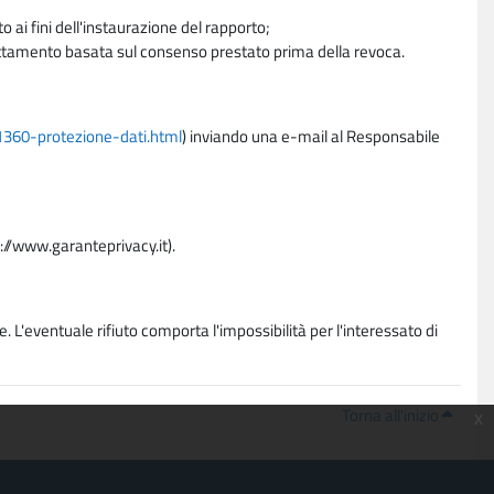
 ai fini dell'instaurazione del rapporto;
trattamento basata sul consenso prestato prima della revoca.
11360-protezione-dati.html
) inviando una e-mail al Responsabile
p://www.garanteprivacy.it).
. L'eventuale rifiuto comporta l'impossibilità per l'interessato di
Torna all'inizio
x