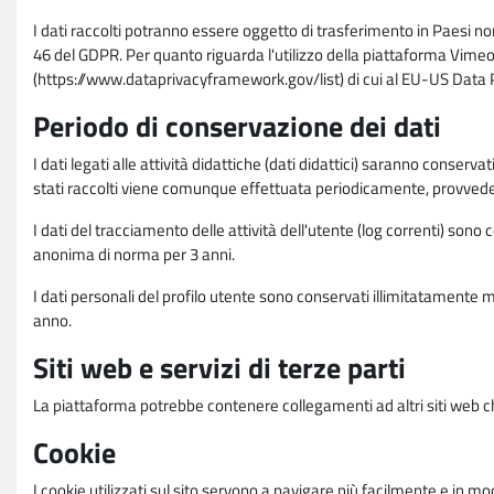
I dati raccolti potranno essere oggetto di trasferimento in Paesi no
46 del GDPR. Per quanto riguarda l'utilizzo della piattaforma Vimeo 
(https://www.dataprivacyframework.gov/list) di cui al EU-US Dat
Periodo di conservazione dei dati
I dati legati alle attività didattiche (dati didattici) saranno conserv
stati raccolti viene comunque effettuata periodicamente, provvede
I dati del tracciamento delle attività dell'utente (log correnti) son
anonima di norma per 3 anni.
I dati personali del profilo utente sono conservati illimitatamente 
anno.
Siti web e servizi di terze parti
La piattaforma potrebbe contenere collegamenti ad altri siti web ch
Cookie
I cookie utilizzati sul sito servono a navigare più facilmente e in mod