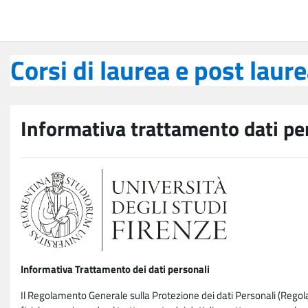
Vai al contenuto principale
Corsi di laurea e post laurea
Corsi di laurea e post laur
Informativa trattamento dati pe
Informativa Trattamento dei dati personali
Il Regolamento Generale sulla Protezione dei dati Personali (Rego