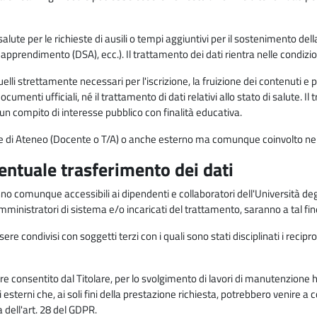
alute per le richieste di ausili o tempi aggiuntivi per il sostenimento del
di apprendimento (DSA), ecc.). Il trattamento dei dati rientra nelle condizioni 
elli strettamente necessari per l'iscrizione, la fruizione dei contenuti e 
documenti ufficiali, né il trattamento di dati relativi allo stato di salute
di un compito di interesse pubblico con finalità educativa.
onale di Ateneo (Docente o T/A) o anche esterno ma comunque coinvolto nel
ventuale trasferimento dei dati
anno comunque accessibili ai dipendenti e collaboratori dell'Università deg
 amministratori di sistema e/o incaricati del trattamento, saranno a tal fi
re condivisi con soggetti terzi con i quali sono stati disciplinati i recipro
ò essere consentito dal Titolare, per lo svolgimento di lavori di manutenz
 esterni che, ai soli fini della prestazione richiesta, potrebbero venire a
ell'art. 28 del GDPR.