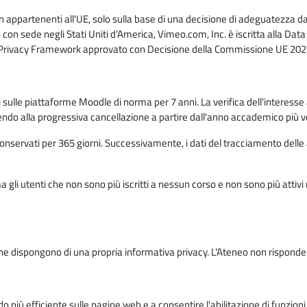
n appartenenti all'UE, solo sulla base di una decisione di adeguatezza da 
con sede negli Stati Uniti d'America, Vimeo.com, Inc. è iscritta alla Da
a Privacy Framework approvato con Decisione della Commissione UE 2023
ati sulle piattaforme Moodle di norma per 7 anni. La verifica dell'interesse 
ndo alla progressiva cancellazione a partire dall'anno accademico più v
o conservati per 365 giorni. Successivamente, i dati del tracciamento delle
ma gli utenti che non sono più iscritti a nessun corso e non sono più atti
e dispongono di una propria informativa privacy. L'Ateneo non risponde de
o più efficiente sulle pagine web e a consentire l'abilitazione di funzioni 