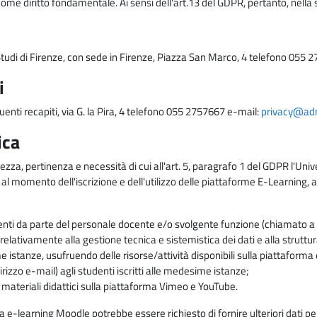
come diritto fondamentale. Ai sensi dell'art.13 del GDPR, pertanto, nella 
i Studi di Firenze, con sede in Firenze, Piazza San Marco, 4 telefono 055 
i
uenti recapiti, via G. la Pira, 4 telefono 055 2757667 e-mail:
privacy@adm.
ica
ezza, pertinenza e necessità di cui all'art. 5, paragrafo 1 del GDPR l'Unive
 al momento dell'iscrizione e dell'utilizzo delle piattaforme E-Learning, a
enti da parte del personale docente e/o svolgente funzione (chiamato a c
lativamente alla gestione tecnica e sistemistica dei dati e alla struttu
me istanze, usufruendo delle risorse/attività disponibili sulla piattaform
rizzo e-mail) agli studenti iscritti alle medesime istanze;
i materiali didattici sulla piattaforma Vimeo e YouTube.
rma e-learning Moodle potrebbe essere richiesto di fornire ulteriori dati per