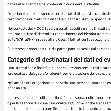
dati relativi all'immagine) contenuti in documenti di identità.
Occasionalmente potranno essere trattati dati relativi allo stato di s
certificazione di invalidità o disabilità diagnosi di disturbi specifici 
Nel contesto del MOOC, i dati personali raccolti saranno limitati a qu
previsto l'utilizzo di sistemi di riconoscimento dell'identità tramite 
2016/679 (GDPR), in base all'art. 6 par. 1 lett. e), per l'esecuzione 
Gli interessati sono costituiti dai partecipanti ai corsi e dal pers
Categorie di destinatari dei dati ed e
I dati trattati per le finalità di cui sopra verranno comunicati o sar
loro qualità di delegati e/o referenti per la protezione dei dati e/o
Nell'ambito dell'erogazione del servizio i dati personali potranno esse
appositi atti.
L'accesso ai dati raccolti per le finalità di cui sopra, inoltre, pu
o per la gestione di alcune funzionalità aggiuntive, anche a soggetti
debitamente nominati come Responsabili del trattamento a norma d