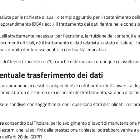
alute per le richieste di ausili o tempi aggiuntivi per il sostenimento del
di apprendimento (DSA), ecc.). Il trattamento dei dati rientra nelle condizioni 
elli strettamente necessari per l'iscrizione, la fruizione dei contenuti e 
documenti ufficiali, né il trattamento di dati relativi allo stato di salute
di un compito di interesse pubblico con finalità educativa.
onale di Ateneo (Docente o T/A) o anche esterno ma comunque coinvolto nel
ventuale trasferimento dei dati
anno comunque accessibili ai dipendenti e collaboratori dell'Università deg
 amministratori di sistema e/o incaricati del trattamento, saranno a tal fi
re condivisi con soggetti terzi con i quali sono stati disciplinati i recipro
ò essere consentito dal Titolare, per lo svolgimento di lavori di manutenz
 esterni che, ai soli fini della prestazione richiesta, potrebbero venire a
ell'art. 28 del GDPR.