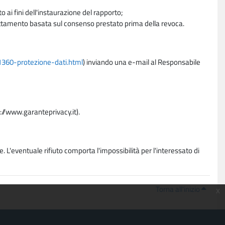
 ai fini dell'instaurazione del rapporto;
trattamento basata sul consenso prestato prima della revoca.
11360-protezione-dati.html
) inviando una e-mail al Responsabile
p://www.garanteprivacy.it).
. L'eventuale rifiuto comporta l'impossibilità per l'interessato di
Torna all'inizio
x