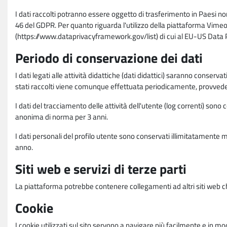
I dati raccolti potranno essere oggetto di trasferimento in Paesi no
46 del GDPR. Per quanto riguarda l'utilizzo della piattaforma Vimeo 
(https://www.dataprivacyframework.gov/list) di cui al EU-US Dat
Periodo di conservazione dei dati
I dati legati alle attività didattiche (dati didattici) saranno conserv
stati raccolti viene comunque effettuata periodicamente, provvede
I dati del tracciamento delle attività dell'utente (log correnti) son
anonima di norma per 3 anni.
I dati personali del profilo utente sono conservati illimitatamente 
anno.
Siti web e servizi di terze parti
La piattaforma potrebbe contenere collegamenti ad altri siti web ch
Cookie
I cookie utilizzati sul sito servono a navigare più facilmente e in mod