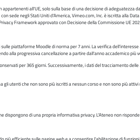
n appartenenti all'UE, solo sulla base di una decisione di adeguatezza da 
con sede negli Stati Uniti d'America, Vimeo.com, Inc. è iscritta alla Da
a Privacy Framework approvato con Decisione della Commissione UE 2023
ati sulle piattaforme Moodle di norma per 7 anni. La verifica dell'interesse 
ndo alla progressiva cancellazione a partire dall'anno accademico più v
o conservati per 365 giorni. Successivamente, i dati del tracciamento delle
ma gli utenti che non sono più iscritti a nessun corso e non sono più atti
e dispongono di una propria informativa privacy. L'Ateneo non risponde de
o più efficiente sulle pagine web e a consentire l'abilitazione di funzioni 