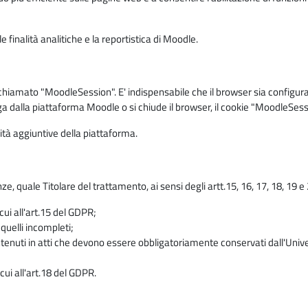
 finalità analitiche e la reportistica di Moodle.
iamato "MoodleSession". E' indispensabile che il browser sia configurato 
ga dalla piattaforma Moodle o si chiude il browser, il cookie "MoodleSess
lità aggiuntive della piattaforma.
enze, quale Titolare del trattamento, ai sensi degli artt.15, 16, 17, 18, 19 
 cui all'art.15 del GDPR;
 quelli incompleti;
contenuti in atti che devono essere obbligatoriamente conservati dall'Univ
cui all'art.18 del GDPR.