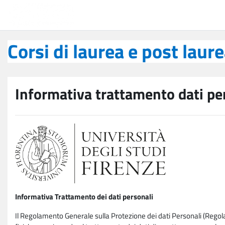
Vai al contenuto principale
Corsi di laurea e post laurea
Corsi di laurea e post laur
Informativa trattamento dati pe
Informativa Trattamento dei dati personali
Il Regolamento Generale sulla Protezione dei dati Personali (Rego