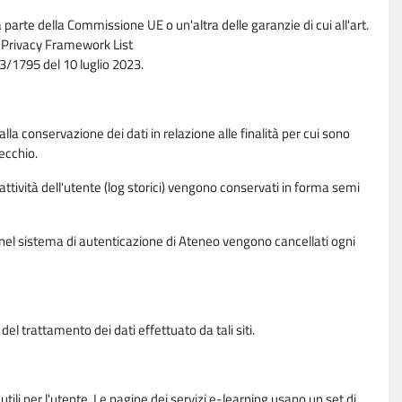
parte della Commissione UE o un'altra delle garanzie di cui all'art.
ta Privacy Framework List
/1795 del 10 luglio 2023.
alla conservazione dei dati in relazione alle finalità per cui sono
ecchio.
 attività dell'utente (log storici) vengono conservati in forma semi
vi nel sistema di autenticazione di Ateneo vengono cancellati ogni
l trattamento dei dati effettuato da tali siti.
utili per l'utente. Le pagine dei servizi e-learning usano un set di