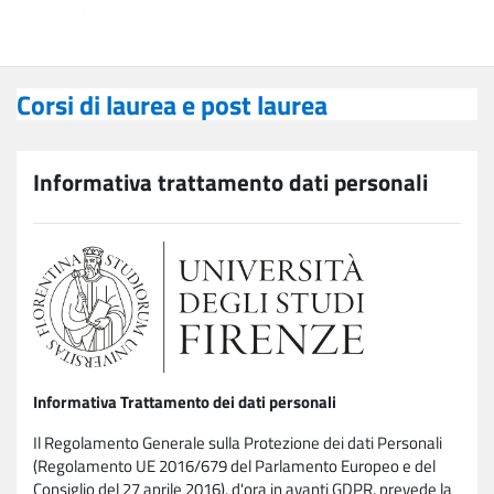
Vai al contenuto principale
Corsi di laurea e post laurea
Corsi di laurea e post laurea
Informativa trattamento dati personali
Informativa Trattamento dei dati personali
Il Regolamento Generale sulla Protezione dei dati Personali
(Regolamento UE 2016/679 del Parlamento Europeo e del
Consiglio del 27 aprile 2016), d'ora in avanti GDPR, prevede la