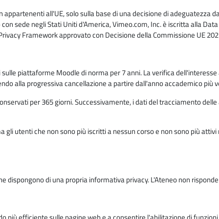
n appartenenti all'UE, solo sulla base di una decisione di adeguatezza da 
con sede negli Stati Uniti d'America, Vimeo.com, Inc. è iscritta alla Da
a Privacy Framework approvato con Decisione della Commissione UE 2023
ati sulle piattaforme Moodle di norma per 7 anni. La verifica dell'interesse 
ndo alla progressiva cancellazione a partire dall'anno accademico più v
o conservati per 365 giorni. Successivamente, i dati del tracciamento delle
ma gli utenti che non sono più iscritti a nessun corso e non sono più atti
e dispongono di una propria informativa privacy. L'Ateneo non risponde de
o più efficiente sulle pagine web e a consentire l'abilitazione di funzioni 