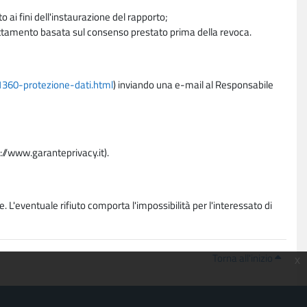
 ai fini dell'instaurazione del rapporto;
trattamento basata sul consenso prestato prima della revoca.
11360-protezione-dati.html
) inviando una e-mail al Responsabile
p://www.garanteprivacy.it).
. L'eventuale rifiuto comporta l'impossibilità per l'interessato di
Torna all'inizio
x