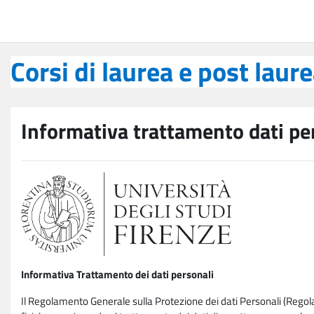
Vai al contenuto principale
Corsi di laurea e post laurea
Corsi di laurea e post laur
Informativa trattamento dati pe
Informativa Trattamento dei dati personali
Il Regolamento Generale sulla Protezione dei dati Personali (Rego