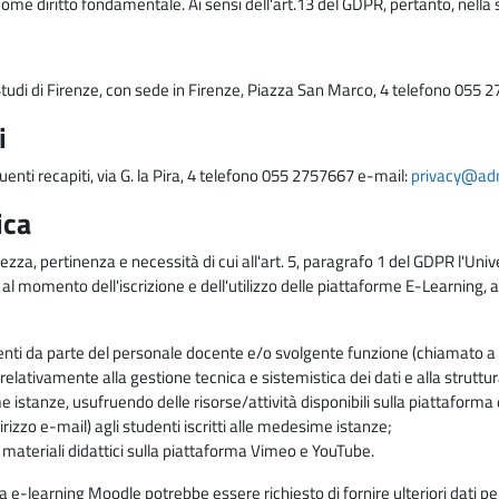
come diritto fondamentale. Ai sensi dell'art.13 del GDPR, pertanto, nella 
i Studi di Firenze, con sede in Firenze, Piazza San Marco, 4 telefono 055 
i
uenti recapiti, via G. la Pira, 4 telefono 055 2757667 e-mail:
privacy@adm.
ica
ezza, pertinenza e necessità di cui all'art. 5, paragrafo 1 del GDPR l'Unive
 al momento dell'iscrizione e dell'utilizzo delle piattaforme E-Learning, a
enti da parte del personale docente e/o svolgente funzione (chiamato a c
lativamente alla gestione tecnica e sistemistica dei dati e alla struttu
me istanze, usufruendo delle risorse/attività disponibili sulla piattaform
rizzo e-mail) agli studenti iscritti alle medesime istanze;
i materiali didattici sulla piattaforma Vimeo e YouTube.
rma e-learning Moodle potrebbe essere richiesto di fornire ulteriori dati per