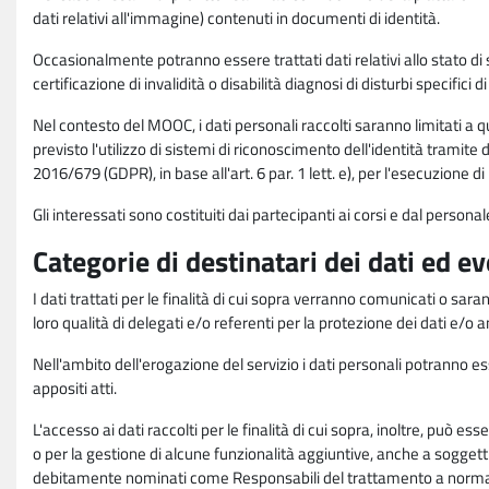
dati relativi all'immagine) contenuti in documenti di identità.
Occasionalmente potranno essere trattati dati relativi allo stato di s
certificazione di invalidità o disabilità diagnosi di disturbi specifici 
Nel contesto del MOOC, i dati personali raccolti saranno limitati a qu
previsto l'utilizzo di sistemi di riconoscimento dell'identità tramite 
2016/679 (GDPR), in base all'art. 6 par. 1 lett. e), per l'esecuzione 
Gli interessati sono costituiti dai partecipanti ai corsi e dal pers
Categorie di destinatari dei dati ed e
I dati trattati per le finalità di cui sopra verranno comunicati o sar
loro qualità di delegati e/o referenti per la protezione dei dati e/o
Nell'ambito dell'erogazione del servizio i dati personali potranno esse
appositi atti.
L'accesso ai dati raccolti per le finalità di cui sopra, inoltre, pu
o per la gestione di alcune funzionalità aggiuntive, anche a soggetti
debitamente nominati come Responsabili del trattamento a norma d