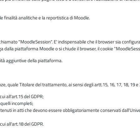
 finalità analitiche e la reportistica di Moodle.
iamato "MoodleSession". E' indispensabile che il browser sia configurato 
ga dalla piattaforma Moodle o si chiude il browser, il cookie "MoodleSess
lità aggiuntive della piattaforma.
enze, quale Titolare del trattamento, ai sensi degli artt.15, 16, 17, 18, 19 
 cui all'art.15 del GDPR;
 quelli incompleti;
contenuti in atti che devono essere obbligatoriamente conservati dall'Univ
cui all'art.18 del GDPR.