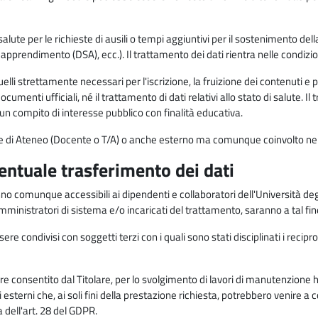
alute per le richieste di ausili o tempi aggiuntivi per il sostenimento del
di apprendimento (DSA), ecc.). Il trattamento dei dati rientra nelle condizioni 
elli strettamente necessari per l'iscrizione, la fruizione dei contenuti e 
documenti ufficiali, né il trattamento di dati relativi allo stato di salute
di un compito di interesse pubblico con finalità educativa.
onale di Ateneo (Docente o T/A) o anche esterno ma comunque coinvolto nel
ventuale trasferimento dei dati
anno comunque accessibili ai dipendenti e collaboratori dell'Università deg
 amministratori di sistema e/o incaricati del trattamento, saranno a tal fi
re condivisi con soggetti terzi con i quali sono stati disciplinati i recipro
ò essere consentito dal Titolare, per lo svolgimento di lavori di manutenz
 esterni che, ai soli fini della prestazione richiesta, potrebbero venire a
ell'art. 28 del GDPR.