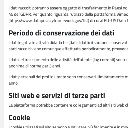
I dati raccolti potranno essere oggetto di trasferimento in Paesi no
46 del GDPR. Per quanto riguarda l'utilizzo della piattaforma Vimeo 
(https://www.dataprivacyframework.gov/list) di cui al EU-US Dat
Periodo di conservazione dei dati
I dati legati alle attività didattiche (dati didattici) saranno conserv
stati raccolti viene comunque effettuata periodicamente, provvede
I dati del tracciamento delle attività dell'utente (log correnti) son
anonima di norma per 3 anni.
I dati personali del profilo utente sono conservati illimitatamente 
anno.
Siti web e servizi di terze parti
La piattaforma potrebbe contenere collegamenti ad altri siti web ch
Cookie
I cookie utilizzati sul sito servono a navigare più facilmente e in mod