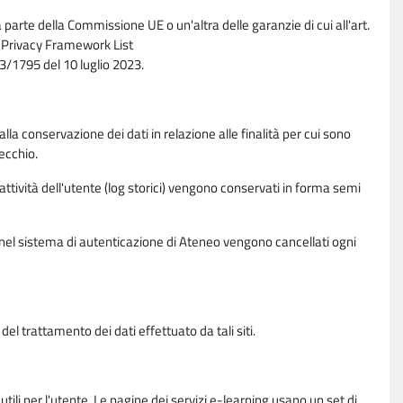
parte della Commissione UE o un'altra delle garanzie di cui all'art.
ta Privacy Framework List
/1795 del 10 luglio 2023.
alla conservazione dei dati in relazione alle finalità per cui sono
ecchio.
 attività dell'utente (log storici) vengono conservati in forma semi
vi nel sistema di autenticazione di Ateneo vengono cancellati ogni
l trattamento dei dati effettuato da tali siti.
utili per l'utente. Le pagine dei servizi e-learning usano un set di