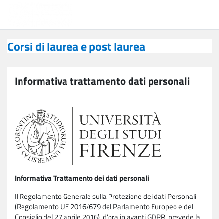
Vai al contenuto principale
Corsi di laurea e post laurea
Corsi di laurea e post laurea
Informativa trattamento dati personali
Informativa Trattamento dei dati personali
Il Regolamento Generale sulla Protezione dei dati Personali
(Regolamento UE 2016/679 del Parlamento Europeo e del
Consiglio del 27 aprile 2016), d'ora in avanti GDPR, prevede la