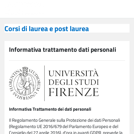
Vai al contenuto principale
Corsi di laurea e post laurea
Corsi di laurea e post laurea
Informativa trattamento dati personali
Informativa Trattamento dei dati personali
Il Regolamento Generale sulla Protezione dei dati Personali
(Regolamento UE 2016/679 del Parlamento Europeo e del
Consiglio del 27 aprile 2016), d'ora in avanti GDPR, prevede la