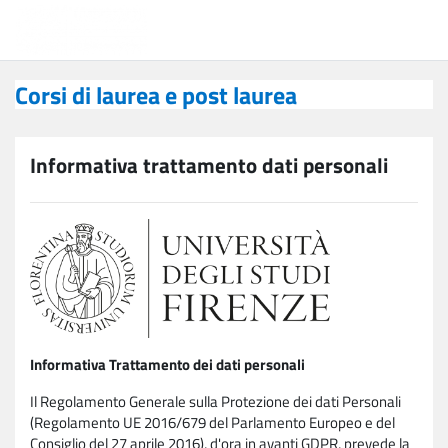
Vai al contenuto principale
Corsi di laurea e post laurea
Corsi di laurea e post laurea
Informativa trattamento dati personali
Informativa Trattamento dei dati personali
Il Regolamento Generale sulla Protezione dei dati Personali
(Regolamento UE 2016/679 del Parlamento Europeo e del
Consiglio del 27 aprile 2016), d'ora in avanti GDPR, prevede la