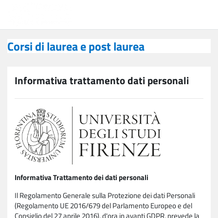
Vai al contenuto principale
Corsi di laurea e post laurea
Corsi di laurea e post laurea
Informativa trattamento dati personali
Informativa Trattamento dei dati personali
Il Regolamento Generale sulla Protezione dei dati Personali
(Regolamento UE 2016/679 del Parlamento Europeo e del
Consiglio del 27 aprile 2016), d'ora in avanti GDPR, prevede la