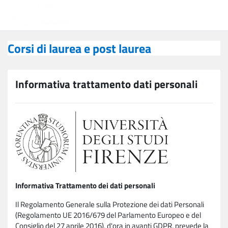
Vai al contenuto principale
Corsi di laurea e post laurea
Corsi di laurea e post laurea
Informativa trattamento dati personali
Informativa Trattamento dei dati personali
Il Regolamento Generale sulla Protezione dei dati Personali
(Regolamento UE 2016/679 del Parlamento Europeo e del
Consiglio del 27 aprile 2016), d'ora in avanti GDPR, prevede la