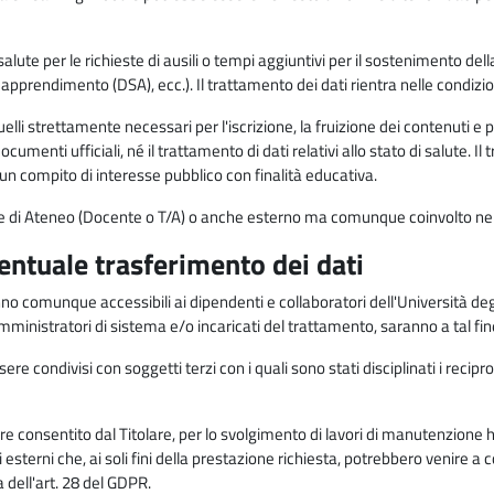
alute per le richieste di ausili o tempi aggiuntivi per il sostenimento del
di apprendimento (DSA), ecc.). Il trattamento dei dati rientra nelle condizioni 
elli strettamente necessari per l'iscrizione, la fruizione dei contenuti e 
documenti ufficiali, né il trattamento di dati relativi allo stato di salute
di un compito di interesse pubblico con finalità educativa.
onale di Ateneo (Docente o T/A) o anche esterno ma comunque coinvolto nel
ventuale trasferimento dei dati
anno comunque accessibili ai dipendenti e collaboratori dell'Università deg
 amministratori di sistema e/o incaricati del trattamento, saranno a tal fi
re condivisi con soggetti terzi con i quali sono stati disciplinati i recipro
ò essere consentito dal Titolare, per lo svolgimento di lavori di manutenz
 esterni che, ai soli fini della prestazione richiesta, potrebbero venire a
ell'art. 28 del GDPR.