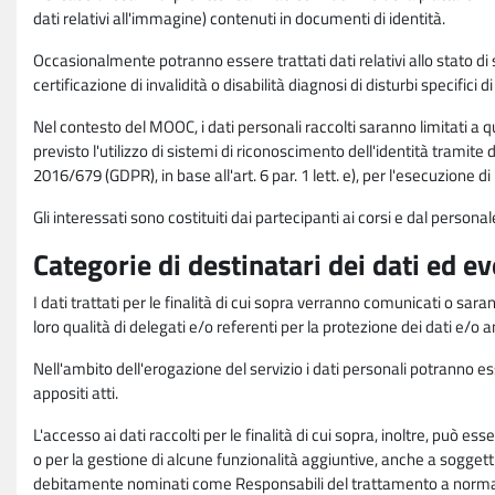
dati relativi all'immagine) contenuti in documenti di identità.
Occasionalmente potranno essere trattati dati relativi allo stato di s
certificazione di invalidità o disabilità diagnosi di disturbi specifici 
Nel contesto del MOOC, i dati personali raccolti saranno limitati a qu
previsto l'utilizzo di sistemi di riconoscimento dell'identità tramite 
2016/679 (GDPR), in base all'art. 6 par. 1 lett. e), per l'esecuzione 
Gli interessati sono costituiti dai partecipanti ai corsi e dal pers
Categorie di destinatari dei dati ed e
I dati trattati per le finalità di cui sopra verranno comunicati o sar
loro qualità di delegati e/o referenti per la protezione dei dati e/o
Nell'ambito dell'erogazione del servizio i dati personali potranno esse
appositi atti.
L'accesso ai dati raccolti per le finalità di cui sopra, inoltre, pu
o per la gestione di alcune funzionalità aggiuntive, anche a soggetti
debitamente nominati come Responsabili del trattamento a norma d