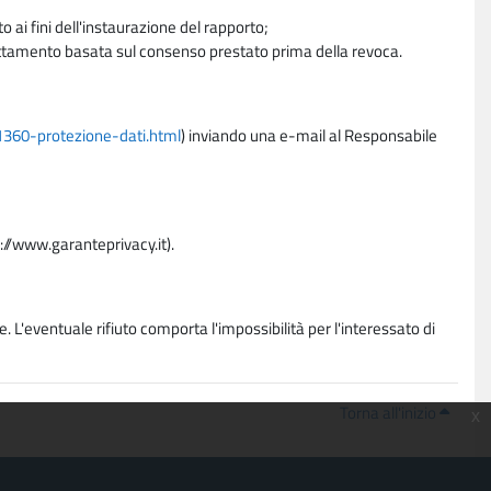
 ai fini dell'instaurazione del rapporto;
trattamento basata sul consenso prestato prima della revoca.
11360-protezione-dati.html
) inviando una e-mail al Responsabile
p://www.garanteprivacy.it).
. L'eventuale rifiuto comporta l'impossibilità per l'interessato di
Torna all'inizio
x