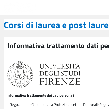
Vai al contenuto principale
Corsi di laurea e post laurea
Corsi di laurea e post laur
Informativa trattamento dati pe
Informativa Trattamento dei dati personali
Il Regolamento Generale sulla Protezione dei dati Personali (Rego