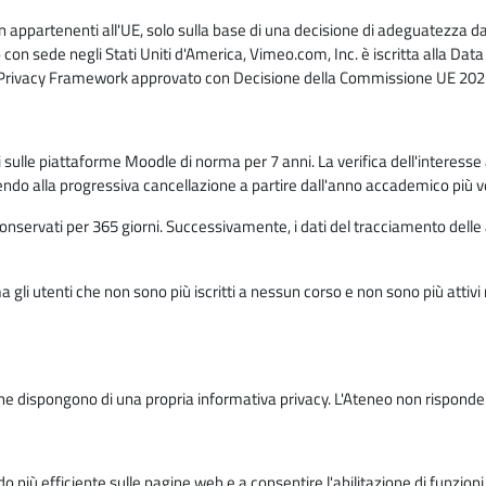
n appartenenti all'UE, solo sulla base di una decisione di adeguatezza da 
con sede negli Stati Uniti d'America, Vimeo.com, Inc. è iscritta alla Da
a Privacy Framework approvato con Decisione della Commissione UE 2023
ati sulle piattaforme Moodle di norma per 7 anni. La verifica dell'interesse 
ndo alla progressiva cancellazione a partire dall'anno accademico più v
o conservati per 365 giorni. Successivamente, i dati del tracciamento delle
ma gli utenti che non sono più iscritti a nessun corso e non sono più atti
e dispongono di una propria informativa privacy. L'Ateneo non risponde de
o più efficiente sulle pagine web e a consentire l'abilitazione di funzioni 