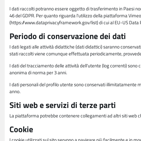
I dati raccolti potranno essere oggetto di trasferimento in Paesi no
46 del GDPR. Per quanto riguarda l'utilizzo della piattaforma Vimeo 
(https://www.dataprivacyframework.gov/list) di cui al EU-US Dat
Periodo di conservazione dei dati
I dati legati alle attività didattiche (dati didattici) saranno conserv
stati raccolti viene comunque effettuata periodicamente, provvede
I dati del tracciamento delle attività dell'utente (log correnti) son
anonima di norma per 3 anni.
I dati personali del profilo utente sono conservati illimitatamente 
anno.
Siti web e servizi di terze parti
La piattaforma potrebbe contenere collegamenti ad altri siti web ch
Cookie
I cookie utilizzati sul sito servono a navigare più facilmente e in mod