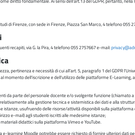
come diritto fondamentale. Ai sensi dell'art.13 del GDPR, pertanto, nella 
i Studi di Firenze, con sede in Firenze, Piazza San Marco, 4 telefono 055 
i
uenti recapiti, via G. la Pira, 4 telefono 055 2757667 e-mail:
privacy@adm.
ica
ezza, pertinenza e necessità di cui all'art. 5, paragrafo 1 del GDPR l'Unive
 al momento dell'iscrizione e dell'utilizzo delle piattaforme E-Learning, a
enti da parte del personale docente e/o svolgente funzione (chiamato a c
lativamente alla gestione tecnica e sistemistica dei dati e alla struttu
me istanze, usufruendo delle risorse/attività disponibili sulla piattaform
rizzo e-mail) agli studenti iscritti alle medesime istanze;
i materiali didattici sulla piattaforma Vimeo e YouTube.
rma e-learning Moodle potrebbe essere richiesto di fornire ulteriori dati per