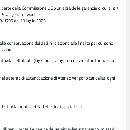
parte della Commissione UE o un'altra delle garanzie di cui all'art.
ta Privacy Framework List
/1795 del 10 luglio 2023.
alla conservazione dei dati in relazione alle finalità per cui sono
ecchio.
 attività dell'utente (log storici) vengono conservati in forma semi
vi nel sistema di autenticazione di Ateneo vengono cancellati ogni
l trattamento dei dati effettuato da tali siti.
utili per l'utente. Le pagine dei servizi e-learning usano un set di