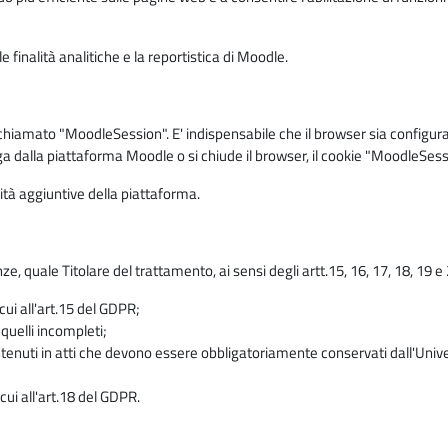
 finalità analitiche e la reportistica di Moodle.
iamato "MoodleSession". E' indispensabile che il browser sia configurato 
ga dalla piattaforma Moodle o si chiude il browser, il cookie "MoodleSess
lità aggiuntive della piattaforma.
enze, quale Titolare del trattamento, ai sensi degli artt.15, 16, 17, 18, 19 
 cui all'art.15 del GDPR;
 quelli incompleti;
contenuti in atti che devono essere obbligatoriamente conservati dall'Univ
cui all'art.18 del GDPR.