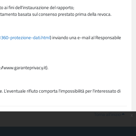
 ai fini dell'instaurazione del rapporto;
trattamento basata sul consenso prestato prima della revoca.
11360-protezione-dati.html
) inviando una e-mail al Responsabile
p://www.garanteprivacy.it).
. L'eventuale rifiuto comporta l'impossibilità per l'interessato di
Torna all'inizio
x