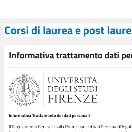
Vai al contenuto principale
Corsi di laurea e post laurea
Corsi di laurea e post laur
Informativa trattamento dati pe
Informativa Trattamento dei dati personali
Il Regolamento Generale sulla Protezione dei dati Personali (Rego