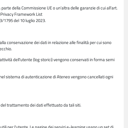
parte della Commissione UE o un'altra delle garanzie di cui all'art.
ta Privacy Framework List
/1795 del 10 luglio 2023.
alla conservazione dei dati in relazione alle finalità per cui sono
ecchio.
 attività dell'utente (log storici) vengono conservati in forma semi
vi nel sistema di autenticazione di Ateneo vengono cancellati ogni
l trattamento dei dati effettuato da tali siti.
utili per l'utente. Le pagine dei servizi e-learning usano un set di