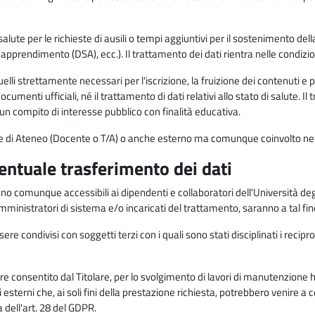
alute per le richieste di ausili o tempi aggiuntivi per il sostenimento del
di apprendimento (DSA), ecc.). Il trattamento dei dati rientra nelle condizioni 
elli strettamente necessari per l'iscrizione, la fruizione dei contenuti e 
documenti ufficiali, né il trattamento di dati relativi allo stato di salute
di un compito di interesse pubblico con finalità educativa.
onale di Ateneo (Docente o T/A) o anche esterno ma comunque coinvolto nel
ventuale trasferimento dei dati
anno comunque accessibili ai dipendenti e collaboratori dell'Università deg
 amministratori di sistema e/o incaricati del trattamento, saranno a tal fi
re condivisi con soggetti terzi con i quali sono stati disciplinati i recipro
ò essere consentito dal Titolare, per lo svolgimento di lavori di manutenz
 esterni che, ai soli fini della prestazione richiesta, potrebbero venire a
ell'art. 28 del GDPR.