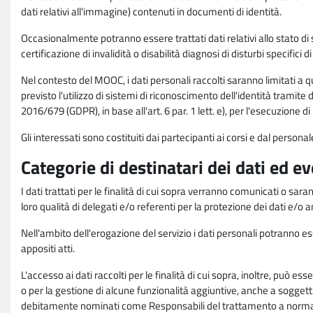
dati relativi all'immagine) contenuti in documenti di identità.
Occasionalmente potranno essere trattati dati relativi allo stato di s
certificazione di invalidità o disabilità diagnosi di disturbi specifici 
Nel contesto del MOOC, i dati personali raccolti saranno limitati a qu
previsto l'utilizzo di sistemi di riconoscimento dell'identità tramite 
2016/679 (GDPR), in base all'art. 6 par. 1 lett. e), per l'esecuzione 
Gli interessati sono costituiti dai partecipanti ai corsi e dal pers
Categorie di destinatari dei dati ed e
I dati trattati per le finalità di cui sopra verranno comunicati o sar
loro qualità di delegati e/o referenti per la protezione dei dati e/o
Nell'ambito dell'erogazione del servizio i dati personali potranno esse
appositi atti.
L'accesso ai dati raccolti per le finalità di cui sopra, inoltre, pu
o per la gestione di alcune funzionalità aggiuntive, anche a soggetti
debitamente nominati come Responsabili del trattamento a norma d