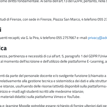
come diritto fondamentale. Ai sensi dell'art.13 del GDPR, pertanto, nella 
i Studi di Firenze, con sede in Firenze, Piazza San Marco, 4 telefono 055 
i
uenti recapiti, via G. la Pira, 4 telefono 055 2757667 e-mail:
privacy@adm.
ica
ezza, pertinenza e necessità di cui all'art. 5, paragrafo 1 del GDPR l'Unive
 al momento dell'iscrizione e dell'utilizzo delle piattaforme E-Learning, a
enti da parte del personale docente e/o svolgente funzione (chiamato a c
lativamente alla gestione tecnica e sistemistica dei dati e alla struttu
me istanze, usufruendo delle risorse/attività disponibili sulla piattaform
rizzo e-mail) agli studenti iscritti alle medesime istanze;
i materiali didattici sulla piattaforma Vimeo e YouTube.
rma e-learning Moodle potrebbe essere richiesto di fornire ulteriori dati per