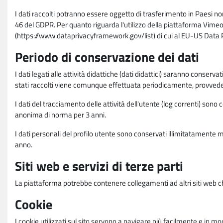
I dati raccolti potranno essere oggetto di trasferimento in Paesi no
46 del GDPR. Per quanto riguarda l'utilizzo della piattaforma Vimeo 
(https://www.dataprivacyframework.gov/list) di cui al EU-US Dat
Periodo di conservazione dei dati
I dati legati alle attività didattiche (dati didattici) saranno conserv
stati raccolti viene comunque effettuata periodicamente, provvede
I dati del tracciamento delle attività dell'utente (log correnti) son
anonima di norma per 3 anni.
I dati personali del profilo utente sono conservati illimitatamente 
anno.
Siti web e servizi di terze parti
La piattaforma potrebbe contenere collegamenti ad altri siti web ch
Cookie
I cookie utilizzati sul sito servono a navigare più facilmente e in mod