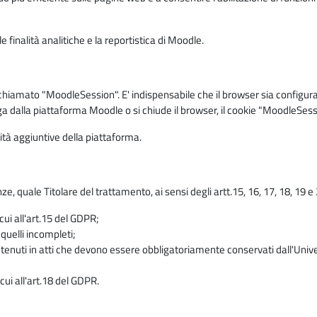
 finalità analitiche e la reportistica di Moodle.
iamato "MoodleSession". E' indispensabile che il browser sia configurato 
ga dalla piattaforma Moodle o si chiude il browser, il cookie "MoodleSess
lità aggiuntive della piattaforma.
enze, quale Titolare del trattamento, ai sensi degli artt.15, 16, 17, 18, 19 
 cui all'art.15 del GDPR;
 quelli incompleti;
contenuti in atti che devono essere obbligatoriamente conservati dall'Univ
cui all'art.18 del GDPR.