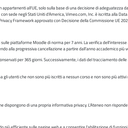
n appartenenti all'UE, solo sulla base di una decisione di adeguatezza da 
con sede negli Stati Uniti d'America, Vimeo.com, Inc. è iscritta alla Da
a Privacy Framework approvato con Decisione della Commissione UE 2023
ati sulle piattaforme Moodle di norma per 7 anni. La verifica dell'interesse 
ndo alla progressiva cancellazione a partire dall'anno accademico più v
o conservati per 365 giorni. Successivamente, i dati del tracciamento delle
ma gli utenti che non sono più iscritti a nessun corso e non sono più atti
e dispongono di una propria informativa privacy. L'Ateneo non risponde de
o più efficiente sulle pagine web e a consentire l'abilitazione di funzioni 