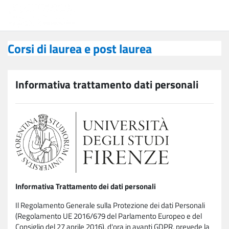
Vai al contenuto principale
Corsi di laurea e post laurea
Corsi di laurea e post laurea
Informativa trattamento dati personali
Informativa Trattamento dei dati personali
Il Regolamento Generale sulla Protezione dei dati Personali
(Regolamento UE 2016/679 del Parlamento Europeo e del
Consiglio del 27 aprile 2016), d'ora in avanti GDPR, prevede la