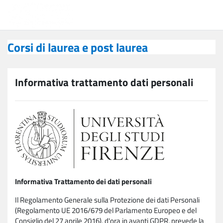
Vai al contenuto principale
Corsi di laurea e post laurea
Corsi di laurea e post laurea
Informativa trattamento dati personali
Informativa Trattamento dei dati personali
Il Regolamento Generale sulla Protezione dei dati Personali
(Regolamento UE 2016/679 del Parlamento Europeo e del
Consiglio del 27 aprile 2016), d'ora in avanti GDPR, prevede la