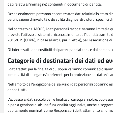
dati relativi all'immagine) contenuti in documenti di identità.
Occasionalmente potranno essere trattati dati relativi allo stato di s
certificazione di invalidità o disabilità diagnosi di disturbi specifici 
Nel contesto del MOOC, i dati personali raccolti saranno limitati a qu
previsto l'utilizzo di sistemi di riconoscimento dell'identità tramite 
2016/679 (GDPR), in base all'art. 6 par. 1 lett. e), per l'esecuzione 
Gli interessati sono costituiti dai partecipanti ai corsi e dal pers
Categorie di destinatari dei dati ed e
I dati trattati per le finalità di cui sopra verranno comunicati o sar
loro qualità di delegati e/o referenti per la protezione dei dati e/o
Nell'ambito dell'erogazione del servizio i dati personali potranno esse
appositi atti.
L'accesso ai dati raccolti per le finalità di cui sopra, inoltre, pu
o per la gestione di alcune funzionalità aggiuntive, anche a soggetti
debitamente nominati come Responsabili del trattamento a norma d