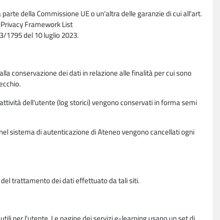
parte della Commissione UE o un'altra delle garanzie di cui all'art.
ta Privacy Framework List
/1795 del 10 luglio 2023.
alla conservazione dei dati in relazione alle finalità per cui sono
ecchio.
 attività dell'utente (log storici) vengono conservati in forma semi
vi nel sistema di autenticazione di Ateneo vengono cancellati ogni
l trattamento dei dati effettuato da tali siti.
utili per l'utente. Le pagine dei servizi e-learning usano un set di