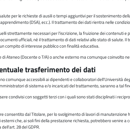
alute per le richieste di ausili o tempi aggiuntivi per il sostenimento del
di apprendimento (DSA), ecc.). Il trattamento dei dati rientra nelle condizioni 
elli strettamente necessari per l'iscrizione, la fruizione dei contenuti e 
documenti ufficiali, né il trattamento di dati relativi allo stato di salute
di un compito di interesse pubblico con finalità educativa.
onale di Ateneo (Docente o T/A) o anche esterno ma comunque coinvolto nel
ventuale trasferimento dei dati
anno comunque accessibili ai dipendenti e collaboratori dell'Università deg
 amministratori di sistema e/o incaricati del trattamento, saranno a tal fi
re condivisi con soggetti terzi con i quali sono stati disciplinati i recipro
ò essere consentito dal Titolare, per lo svolgimento di lavori di manutenz
 esterni che, ai soli fini della prestazione richiesta, potrebbero venire a
ell'art. 28 del GDPR.