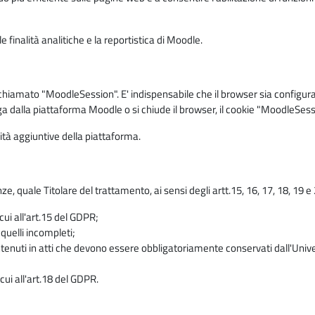
 finalità analitiche e la reportistica di Moodle.
iamato "MoodleSession". E' indispensabile che il browser sia configurato 
ga dalla piattaforma Moodle o si chiude il browser, il cookie "MoodleSess
lità aggiuntive della piattaforma.
enze, quale Titolare del trattamento, ai sensi degli artt.15, 16, 17, 18, 19 
 cui all'art.15 del GDPR;
 quelli incompleti;
contenuti in atti che devono essere obbligatoriamente conservati dall'Univ
cui all'art.18 del GDPR.