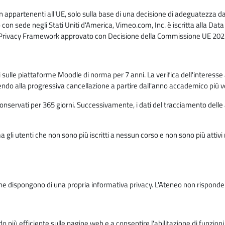
n appartenenti all'UE, solo sulla base di una decisione di adeguatezza da 
con sede negli Stati Uniti d'America, Vimeo.com, Inc. è iscritta alla Da
a Privacy Framework approvato con Decisione della Commissione UE 2023
ati sulle piattaforme Moodle di norma per 7 anni. La verifica dell'interesse 
ndo alla progressiva cancellazione a partire dall'anno accademico più v
o conservati per 365 giorni. Successivamente, i dati del tracciamento delle
ma gli utenti che non sono più iscritti a nessun corso e non sono più atti
e dispongono di una propria informativa privacy. L'Ateneo non risponde de
o più efficiente sulle pagine web e a consentire l'abilitazione di funzioni 