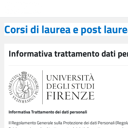
Vai al contenuto principale
Corsi di laurea e post laurea
Corsi di laurea e post laur
Informativa trattamento dati pe
Informativa Trattamento dei dati personali
Il Regolamento Generale sulla Protezione dei dati Personali (Rego