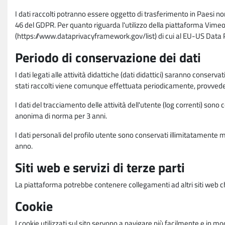
I dati raccolti potranno essere oggetto di trasferimento in Paesi no
46 del GDPR. Per quanto riguarda l'utilizzo della piattaforma Vimeo 
(https://www.dataprivacyframework.gov/list) di cui al EU-US Dat
Periodo di conservazione dei dati
I dati legati alle attività didattiche (dati didattici) saranno conserv
stati raccolti viene comunque effettuata periodicamente, provvede
I dati del tracciamento delle attività dell'utente (log correnti) son
anonima di norma per 3 anni.
I dati personali del profilo utente sono conservati illimitatamente 
anno.
Siti web e servizi di terze parti
La piattaforma potrebbe contenere collegamenti ad altri siti web ch
Cookie
I cookie utilizzati sul sito servono a navigare più facilmente e in mod