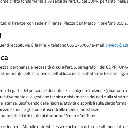
come diritto fondamentale. Ai sensi dell'art.13 del GDPR, pertanto, nella 
i Studi di Firenze, con sede in Firenze, Piazza San Marco, 4 telefono 055 
i
uenti recapiti, via G. la Pira, 4 telefono 055 2757667 e-mail:
privacy@adm.
ica
ezza, pertinenza e necessità di cui all'art. 5, paragrafo 1 del GDPR l'Unive
 al momento dell'iscrizione e dell'utilizzo delle piattaforme E-Learning, a
enti da parte del personale docente e/o svolgente funzione (chiamato a c
lativamente alla gestione tecnica e sistemistica dei dati e alla struttu
me istanze, usufruendo delle risorse/attività disponibili sulla piattaform
rizzo e-mail) agli studenti iscritti alle medesime istanze;
i materiali didattici sulla piattaforma Vimeo e YouTube.
rma e-learning Moodle potrebbe essere richiesto di fornire ulteriori dati per