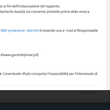
 ai fini dell'instaurazione del rapporto;
trattamento basata sul consenso prestato prima della revoca.
11360-protezione-dati.html
) inviando una e-mail al Responsabile
p://www.garanteprivacy.it).
. L'eventuale rifiuto comporta l'impossibilità per l'interessato di
Torna all'inizio
x