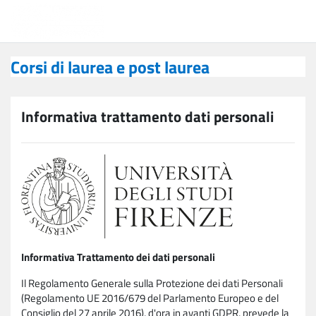
Vai al contenuto principale
Corsi di laurea e post laurea
Corsi di laurea e post laurea
Informativa trattamento dati personali
Informativa Trattamento dei dati personali
Il Regolamento Generale sulla Protezione dei dati Personali
(Regolamento UE 2016/679 del Parlamento Europeo e del
Consiglio del 27 aprile 2016), d'ora in avanti GDPR, prevede la