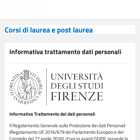
Vai al contenuto principale
Corsi di laurea e post laurea
Corsi di laurea e post laurea
Informativa trattamento dati personali
Informativa Trattamento dei dati personali
Il Regolamento Generale sulla Protezione dei dati Personali
(Regolamento UE 2016/679 del Parlamento Europeo e del
Consiglio del 27 aprile 2016), d'ora in avanti GDPR, prevede la