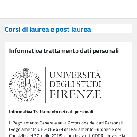
Vai al contenuto principale
Corsi di laurea e post laurea
Corsi di laurea e post laurea
Informativa trattamento dati personali
Informativa Trattamento dei dati personali
Il Regolamento Generale sulla Protezione dei dati Personali
(Regolamento UE 2016/679 del Parlamento Europeo e del
Consiglio del 27 aprile 2016), d'ora in avanti GDPR, prevede la