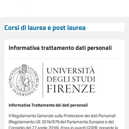
Vai al contenuto principale
Corsi di laurea e post laurea
Corsi di laurea e post laurea
Informativa trattamento dati personali
Informativa Trattamento dei dati personali
Il Regolamento Generale sulla Protezione dei dati Personali
(Regolamento UE 2016/679 del Parlamento Europeo e del
Consiglio del 27 aprile 2016), d'ora in avanti GDPR, prevede la