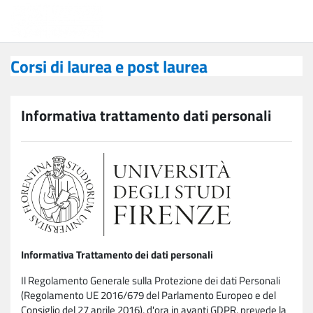
Vai al contenuto principale
Corsi di laurea e post laurea
Corsi di laurea e post laurea
Informativa trattamento dati personali
Informativa Trattamento dei dati personali
Il Regolamento Generale sulla Protezione dei dati Personali
(Regolamento UE 2016/679 del Parlamento Europeo e del
Consiglio del 27 aprile 2016), d'ora in avanti GDPR, prevede la