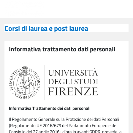
Vai al contenuto principale
Corsi di laurea e post laurea
Corsi di laurea e post laurea
Informativa trattamento dati personali
Informativa Trattamento dei dati personali
Il Regolamento Generale sulla Protezione dei dati Personali
(Regolamento UE 2016/679 del Parlamento Europeo e del
Consiglio del 27 aprile 2016), d'ora in avanti GDPR, prevede la