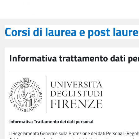
Vai al contenuto principale
Corsi di laurea e post laurea
Corsi di laurea e post laur
Informativa trattamento dati pe
Informativa Trattamento dei dati personali
Il Regolamento Generale sulla Protezione dei dati Personali (Rego