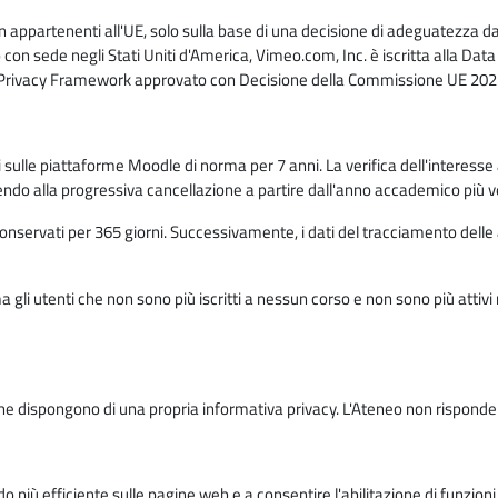
n appartenenti all'UE, solo sulla base di una decisione di adeguatezza da 
con sede negli Stati Uniti d'America, Vimeo.com, Inc. è iscritta alla Da
a Privacy Framework approvato con Decisione della Commissione UE 2023
ati sulle piattaforme Moodle di norma per 7 anni. La verifica dell'interesse 
ndo alla progressiva cancellazione a partire dall'anno accademico più v
o conservati per 365 giorni. Successivamente, i dati del tracciamento delle
ma gli utenti che non sono più iscritti a nessun corso e non sono più atti
e dispongono di una propria informativa privacy. L'Ateneo non risponde de
o più efficiente sulle pagine web e a consentire l'abilitazione di funzioni 