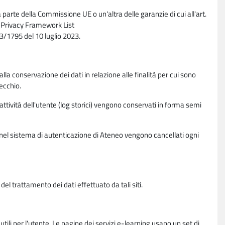
parte della Commissione UE o un'altra delle garanzie di cui all'art.
ta Privacy Framework List
/1795 del 10 luglio 2023.
alla conservazione dei dati in relazione alle finalità per cui sono
ecchio.
 attività dell'utente (log storici) vengono conservati in forma semi
vi nel sistema di autenticazione di Ateneo vengono cancellati ogni
l trattamento dei dati effettuato da tali siti.
utili per l'utente. Le pagine dei servizi e-learning usano un set di