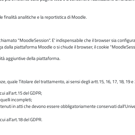
 finalità analitiche e la reportistica di Moodle.
iamato "MoodleSession". E' indispensabile che il browser sia configurato 
ga dalla piattaforma Moodle o si chiude il browser, il cookie "MoodleSess
lità aggiuntive della piattaforma.
enze, quale Titolare del trattamento, ai sensi degli artt.15, 16, 17, 18, 19 
 cui all'art.15 del GDPR;
 quelli incompleti;
contenuti in atti che devono essere obbligatoriamente conservati dall'Univ
cui all'art.18 del GDPR.