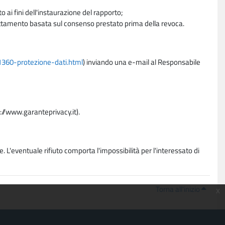
 ai fini dell'instaurazione del rapporto;
trattamento basata sul consenso prestato prima della revoca.
11360-protezione-dati.html
) inviando una e-mail al Responsabile
p://www.garanteprivacy.it).
. L'eventuale rifiuto comporta l'impossibilità per l'interessato di
Torna all'inizio
x