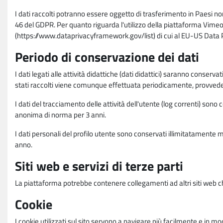
I dati raccolti potranno essere oggetto di trasferimento in Paesi no
46 del GDPR. Per quanto riguarda l'utilizzo della piattaforma Vimeo 
(https://www.dataprivacyframework.gov/list) di cui al EU-US Dat
Periodo di conservazione dei dati
I dati legati alle attività didattiche (dati didattici) saranno conserv
stati raccolti viene comunque effettuata periodicamente, provvede
I dati del tracciamento delle attività dell'utente (log correnti) son
anonima di norma per 3 anni.
I dati personali del profilo utente sono conservati illimitatamente 
anno.
Siti web e servizi di terze parti
La piattaforma potrebbe contenere collegamenti ad altri siti web ch
Cookie
I cookie utilizzati sul sito servono a navigare più facilmente e in mod