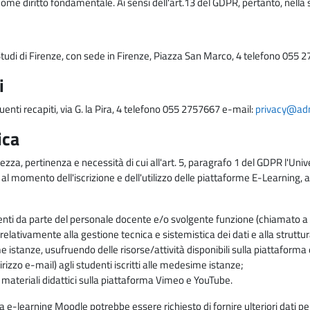
come diritto fondamentale. Ai sensi dell'art.13 del GDPR, pertanto, nella 
i Studi di Firenze, con sede in Firenze, Piazza San Marco, 4 telefono 055 
i
uenti recapiti, via G. la Pira, 4 telefono 055 2757667 e-mail:
privacy@adm.
ica
ezza, pertinenza e necessità di cui all'art. 5, paragrafo 1 del GDPR l'Unive
 al momento dell'iscrizione e dell'utilizzo delle piattaforme E-Learning, a
enti da parte del personale docente e/o svolgente funzione (chiamato a c
lativamente alla gestione tecnica e sistemistica dei dati e alla struttu
me istanze, usufruendo delle risorse/attività disponibili sulla piattaform
rizzo e-mail) agli studenti iscritti alle medesime istanze;
i materiali didattici sulla piattaforma Vimeo e YouTube.
rma e-learning Moodle potrebbe essere richiesto di fornire ulteriori dati per