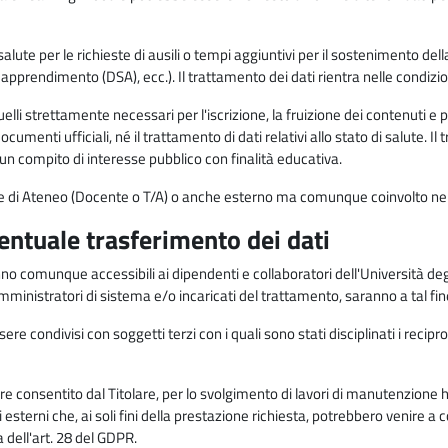
alute per le richieste di ausili o tempi aggiuntivi per il sostenimento del
di apprendimento (DSA), ecc.). Il trattamento dei dati rientra nelle condizioni 
elli strettamente necessari per l'iscrizione, la fruizione dei contenuti e 
documenti ufficiali, né il trattamento di dati relativi allo stato di salute
di un compito di interesse pubblico con finalità educativa.
onale di Ateneo (Docente o T/A) o anche esterno ma comunque coinvolto nel
ventuale trasferimento dei dati
anno comunque accessibili ai dipendenti e collaboratori dell'Università deg
 amministratori di sistema e/o incaricati del trattamento, saranno a tal fi
re condivisi con soggetti terzi con i quali sono stati disciplinati i recipro
ò essere consentito dal Titolare, per lo svolgimento di lavori di manutenz
 esterni che, ai soli fini della prestazione richiesta, potrebbero venire a
ell'art. 28 del GDPR.