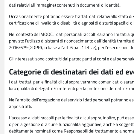
dati relativi all'immagine) contenuti in documenti di identità.
Occasionalmente potranno essere trattati dati relativi allo stato di s
certificazione di invalidità o disabilità diagnosi di disturbi specifici 
Nel contesto del MOOC, i dati personali raccolti saranno limitati a qu
previsto l'utilizzo di sistemi di riconoscimento dell'identità tramite 
2016/679 (GDPR), in base all'art. 6 par. 1 lett. e), per l'esecuzione 
Gli interessati sono costituiti dai partecipanti ai corsi e dal pers
Categorie di destinatari dei dati ed e
I dati trattati per le finalità di cui sopra verranno comunicati o sar
loro qualità di delegati e/o referenti per la protezione dei dati e/o
Nell'ambito dell'erogazione del servizio i dati personali potranno esse
appositi atti.
L'accesso ai dati raccolti per le finalità di cui sopra, inoltre, pu
o per la gestione di alcune funzionalità aggiuntive, anche a soggetti
debitamente nominati come Responsabili del trattamento a norma d