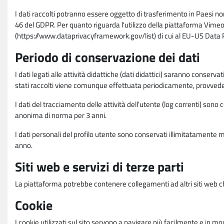
I dati raccolti potranno essere oggetto di trasferimento in Paesi no
46 del GDPR. Per quanto riguarda l'utilizzo della piattaforma Vimeo 
(https://www.dataprivacyframework.gov/list) di cui al EU-US Dat
Periodo di conservazione dei dati
I dati legati alle attività didattiche (dati didattici) saranno conserv
stati raccolti viene comunque effettuata periodicamente, provvede
I dati del tracciamento delle attività dell'utente (log correnti) son
anonima di norma per 3 anni.
I dati personali del profilo utente sono conservati illimitatamente 
anno.
Siti web e servizi di terze parti
La piattaforma potrebbe contenere collegamenti ad altri siti web ch
Cookie
I cookie utilizzati sul sito servono a navigare più facilmente e in mod