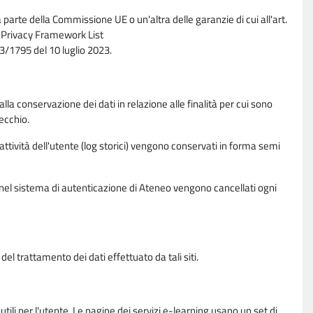
parte della Commissione UE o un'altra delle garanzie di cui all'art.
ta Privacy Framework List
/1795 del 10 luglio 2023.
alla conservazione dei dati in relazione alle finalità per cui sono
ecchio.
 attività dell'utente (log storici) vengono conservati in forma semi
vi nel sistema di autenticazione di Ateneo vengono cancellati ogni
l trattamento dei dati effettuato da tali siti.
utili per l'utente. Le pagine dei servizi e-learning usano un set di