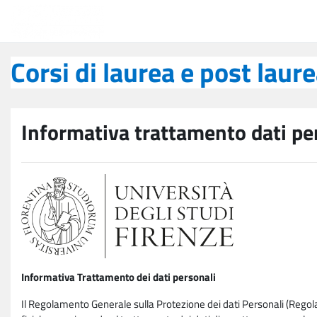
Vai al contenuto principale
Corsi di laurea e post laurea
Corsi di laurea e post laur
Informativa trattamento dati pe
Informativa Trattamento dei dati personali
Il Regolamento Generale sulla Protezione dei dati Personali (Rego