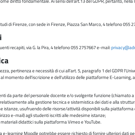
come diritto fondamentale. Ai sensi dell'art.13 del GDPR, pertanto, nella 
i Studi di Firenze, con sede in Firenze, Piazza San Marco, 4 telefono 055 
i
uenti recapiti, via G. la Pira, 4 telefono 055 2757667 e-mail:
privacy@adm.
ica
ezza, pertinenza e necessità di cui all'art. 5, paragrafo 1 del GDPR l'Unive
 al momento dell'iscrizione e dell'utilizzo delle piattaforme E-Learning, a
enti da parte del personale docente e/o svolgente funzione (chiamato a c
lativamente alla gestione tecnica e sistemistica dei dati e alla struttu
me istanze, usufruendo delle risorse/attività disponibili sulla piattaform
rizzo e-mail) agli studenti iscritti alle medesime istanze;
i materiali didattici sulla piattaforma Vimeo e YouTube.
rma e-learning Moodle potrebbe essere richiesto di fornire ulteriori dati per