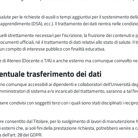
alute per le richieste di ausili o tempi aggiuntivi per il sostenimento del
di apprendimento (DSA), ecc.). Il trattamento dei dati rientra nelle condizioni 
elli strettamente necessari per l'iscrizione, la fruizione dei contenuti e 
documenti ufficiali, né il trattamento di dati relativi allo stato di salute
di un compito di interesse pubblico con finalità educativa.
onale di Ateneo (Docente o T/A) o anche esterno ma comunque coinvolto nel
ventuale trasferimento dei dati
anno comunque accessibili ai dipendenti e collaboratori dell'Università deg
 amministratori di sistema e/o incaricati del trattamento, saranno a tal fi
re condivisi con soggetti terzi con i quali sono stati disciplinati i recipro
ò essere consentito dal Titolare, per lo svolgimento di lavori di manutenz
 esterni che, ai soli fini della prestazione richiesta, potrebbero venire a
ell'art. 28 del GDPR.