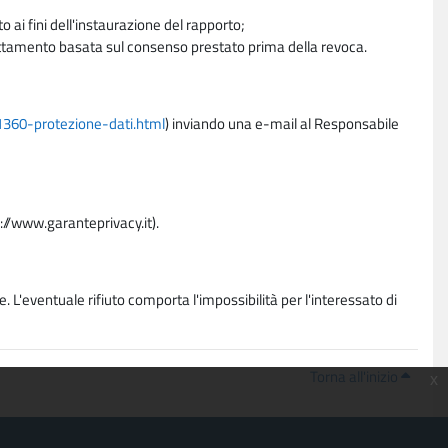
 ai fini dell'instaurazione del rapporto;
trattamento basata sul consenso prestato prima della revoca.
11360-protezione-dati.html
) inviando una e-mail al Responsabile
p://www.garanteprivacy.it).
. L'eventuale rifiuto comporta l'impossibilità per l'interessato di
Torna all'inizio
x