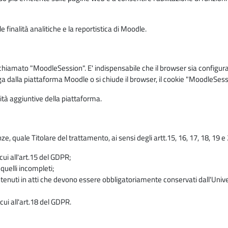
 finalità analitiche e la reportistica di Moodle.
iamato "MoodleSession". E' indispensabile che il browser sia configurato 
ga dalla piattaforma Moodle o si chiude il browser, il cookie "MoodleSess
lità aggiuntive della piattaforma.
enze, quale Titolare del trattamento, ai sensi degli artt.15, 16, 17, 18, 19 
 cui all'art.15 del GDPR;
 quelli incompleti;
contenuti in atti che devono essere obbligatoriamente conservati dall'Univ
cui all'art.18 del GDPR.