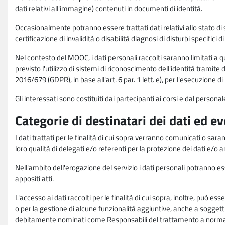
dati relativi all'immagine) contenuti in documenti di identità.
Occasionalmente potranno essere trattati dati relativi allo stato di s
certificazione di invalidità o disabilità diagnosi di disturbi specifici 
Nel contesto del MOOC, i dati personali raccolti saranno limitati a qu
previsto l'utilizzo di sistemi di riconoscimento dell'identità tramite 
2016/679 (GDPR), in base all'art. 6 par. 1 lett. e), per l'esecuzione 
Gli interessati sono costituiti dai partecipanti ai corsi e dal pers
Categorie di destinatari dei dati ed e
I dati trattati per le finalità di cui sopra verranno comunicati o sar
loro qualità di delegati e/o referenti per la protezione dei dati e/o
Nell'ambito dell'erogazione del servizio i dati personali potranno esse
appositi atti.
L'accesso ai dati raccolti per le finalità di cui sopra, inoltre, pu
o per la gestione di alcune funzionalità aggiuntive, anche a soggetti
debitamente nominati come Responsabili del trattamento a norma d