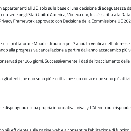
n appartenenti all'UE, solo sulla base di una decisione di adeguatezza da 
con sede negli Stati Uniti d'America, Vimeo.com, Inc. è iscritta alla Da
a Privacy Framework approvato con Decisione della Commissione UE 2023
ati sulle piattaforme Moodle di norma per 7 anni. La verifica dell'interesse 
ndo alla progressiva cancellazione a partire dall'anno accademico più v
o conservati per 365 giorni. Successivamente, i dati del tracciamento delle
ma gli utenti che non sono più iscritti a nessun corso e non sono più atti
e dispongono di una propria informativa privacy. L'Ateneo non risponde de
o più efficiente sulle pagine web e a consentire l'abilitazione di funzioni 