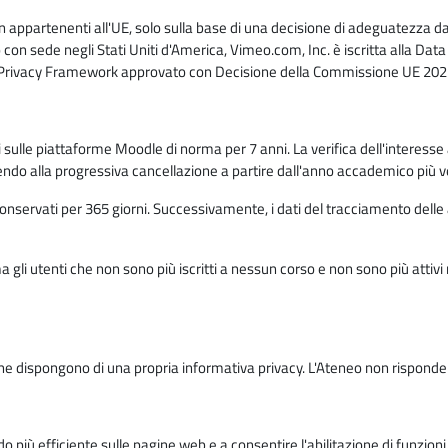
n appartenenti all'UE, solo sulla base di una decisione di adeguatezza da 
con sede negli Stati Uniti d'America, Vimeo.com, Inc. è iscritta alla Da
a Privacy Framework approvato con Decisione della Commissione UE 2023
ati sulle piattaforme Moodle di norma per 7 anni. La verifica dell'interesse 
ndo alla progressiva cancellazione a partire dall'anno accademico più v
o conservati per 365 giorni. Successivamente, i dati del tracciamento delle
ma gli utenti che non sono più iscritti a nessun corso e non sono più atti
e dispongono di una propria informativa privacy. L'Ateneo non risponde de
o più efficiente sulle pagine web e a consentire l'abilitazione di funzioni 