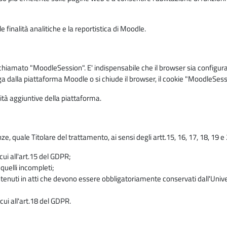
 finalità analitiche e la reportistica di Moodle.
iamato "MoodleSession". E' indispensabile che il browser sia configurato 
ga dalla piattaforma Moodle o si chiude il browser, il cookie "MoodleSess
lità aggiuntive della piattaforma.
enze, quale Titolare del trattamento, ai sensi degli artt.15, 16, 17, 18, 19 
 cui all'art.15 del GDPR;
 quelli incompleti;
contenuti in atti che devono essere obbligatoriamente conservati dall'Univ
cui all'art.18 del GDPR.