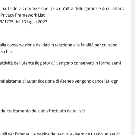
parte della Commissione UE o un'altra delle garanzie di cui all'art.
ta Privacy Framework List
/1795 del 10 luglio 2023.
alla conservazione dei dati in relazione alle finalità per cui sono
ecchio.
 attività dell'utente (log storici) vengono conservati in forma semi
vi nel sistema di autenticazione di Ateneo vengono cancellati ogni
l trattamento dei dati effettuato da tali siti.
utili per l'utente. Le pagine dei servizi e-learning usano un set di