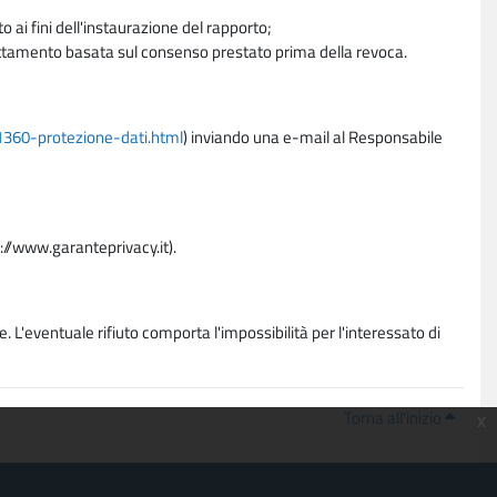
 ai fini dell'instaurazione del rapporto;
trattamento basata sul consenso prestato prima della revoca.
11360-protezione-dati.html
) inviando una e-mail al Responsabile
p://www.garanteprivacy.it).
. L'eventuale rifiuto comporta l'impossibilità per l'interessato di
Torna all'inizio
x