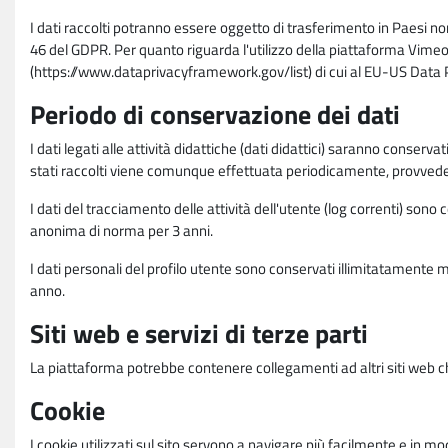
I dati raccolti potranno essere oggetto di trasferimento in Paesi no
46 del GDPR. Per quanto riguarda l'utilizzo della piattaforma Vimeo 
(https://www.dataprivacyframework.gov/list) di cui al EU-US Dat
Periodo di conservazione dei dati
I dati legati alle attività didattiche (dati didattici) saranno conserv
stati raccolti viene comunque effettuata periodicamente, provvede
I dati del tracciamento delle attività dell'utente (log correnti) son
anonima di norma per 3 anni.
I dati personali del profilo utente sono conservati illimitatamente 
anno.
Siti web e servizi di terze parti
La piattaforma potrebbe contenere collegamenti ad altri siti web ch
Cookie
I cookie utilizzati sul sito servono a navigare più facilmente e in mod