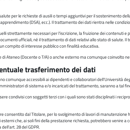
alute per le richieste di ausili o tempi aggiuntivi per il sostenimento del
di apprendimento (DSA), ecc.). Il trattamento dei dati rientra nelle condizioni 
elli strettamente necessari per l'iscrizione, la fruizione dei contenuti e 
documenti ufficiali, né il trattamento di dati relativi allo stato di salute
di un compito di interesse pubblico con finalità educativa.
onale di Ateneo (Docente o T/A) o anche esterno ma comunque coinvolto nel
ventuale trasferimento dei dati
anno comunque accessibili ai dipendenti e collaboratori dell'Università deg
 amministratori di sistema e/o incaricati del trattamento, saranno a tal fi
re condivisi con soggetti terzi con i quali sono stati disciplinati i recipro
ò essere consentito dal Titolare, per lo svolgimento di lavori di manutenz
 esterni che, ai soli fini della prestazione richiesta, potrebbero venire a
ell'art. 28 del GDPR.