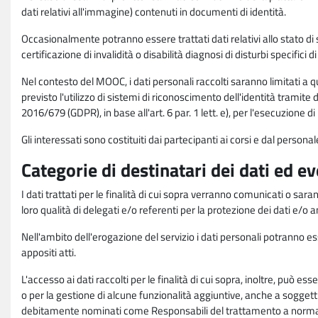
dati relativi all'immagine) contenuti in documenti di identità.
Occasionalmente potranno essere trattati dati relativi allo stato di s
certificazione di invalidità o disabilità diagnosi di disturbi specifici 
Nel contesto del MOOC, i dati personali raccolti saranno limitati a qu
previsto l'utilizzo di sistemi di riconoscimento dell'identità tramite 
2016/679 (GDPR), in base all'art. 6 par. 1 lett. e), per l'esecuzione 
Gli interessati sono costituiti dai partecipanti ai corsi e dal pers
Categorie di destinatari dei dati ed e
I dati trattati per le finalità di cui sopra verranno comunicati o sar
loro qualità di delegati e/o referenti per la protezione dei dati e/o
Nell'ambito dell'erogazione del servizio i dati personali potranno esse
appositi atti.
L'accesso ai dati raccolti per le finalità di cui sopra, inoltre, pu
o per la gestione di alcune funzionalità aggiuntive, anche a soggetti
debitamente nominati come Responsabili del trattamento a norma d