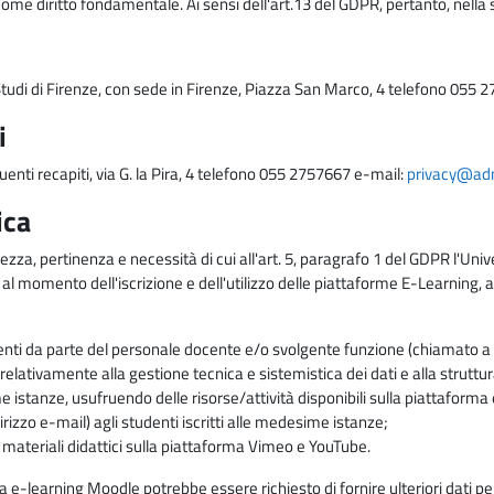
come diritto fondamentale. Ai sensi dell'art.13 del GDPR, pertanto, nella 
i Studi di Firenze, con sede in Firenze, Piazza San Marco, 4 telefono 055 
i
uenti recapiti, via G. la Pira, 4 telefono 055 2757667 e-mail:
privacy@adm.
ica
ezza, pertinenza e necessità di cui all'art. 5, paragrafo 1 del GDPR l'Unive
 al momento dell'iscrizione e dell'utilizzo delle piattaforme E-Learning, a
enti da parte del personale docente e/o svolgente funzione (chiamato a c
lativamente alla gestione tecnica e sistemistica dei dati e alla struttu
me istanze, usufruendo delle risorse/attività disponibili sulla piattaform
rizzo e-mail) agli studenti iscritti alle medesime istanze;
i materiali didattici sulla piattaforma Vimeo e YouTube.
rma e-learning Moodle potrebbe essere richiesto di fornire ulteriori dati per