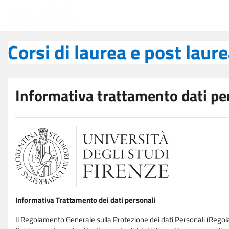
Vai al contenuto principale
Corsi di laurea e post laurea
Corsi di laurea e post laur
Informativa trattamento dati pe
Informativa Trattamento dei dati personali
Il Regolamento Generale sulla Protezione dei dati Personali (Rego