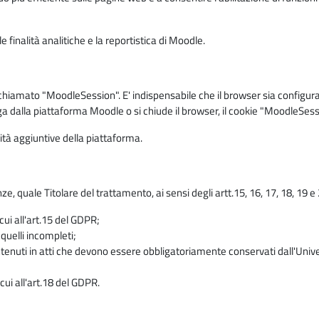
 finalità analitiche e la reportistica di Moodle.
iamato "MoodleSession". E' indispensabile che il browser sia configurato 
ga dalla piattaforma Moodle o si chiude il browser, il cookie "MoodleSess
lità aggiuntive della piattaforma.
enze, quale Titolare del trattamento, ai sensi degli artt.15, 16, 17, 18, 19 
 cui all'art.15 del GDPR;
 quelli incompleti;
contenuti in atti che devono essere obbligatoriamente conservati dall'Univ
cui all'art.18 del GDPR.