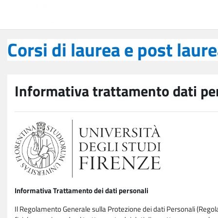
Vai al contenuto principale
Corsi di laurea e post laurea
Corsi di laurea e post laur
Informativa trattamento dati pe
Informativa Trattamento dei dati personali
Il Regolamento Generale sulla Protezione dei dati Personali (Rego