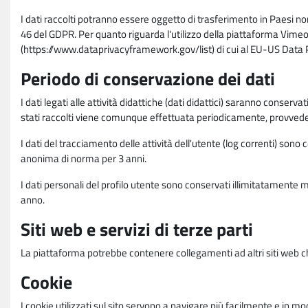
I dati raccolti potranno essere oggetto di trasferimento in Paesi no
46 del GDPR. Per quanto riguarda l'utilizzo della piattaforma Vimeo 
(https://www.dataprivacyframework.gov/list) di cui al EU-US Dat
Periodo di conservazione dei dati
I dati legati alle attività didattiche (dati didattici) saranno conserv
stati raccolti viene comunque effettuata periodicamente, provvede
I dati del tracciamento delle attività dell'utente (log correnti) son
anonima di norma per 3 anni.
I dati personali del profilo utente sono conservati illimitatamente 
anno.
Siti web e servizi di terze parti
La piattaforma potrebbe contenere collegamenti ad altri siti web ch
Cookie
I cookie utilizzati sul sito servono a navigare più facilmente e in mod