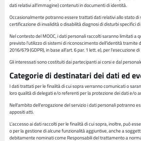
dati relativi all'immagine) contenuti in documenti di identità.
Occasionalmente potranno essere trattati dati relativi allo stato di s
certificazione di invalidità o disabilità diagnosi di disturbi specifici 
Nel contesto del MOOC, i dati personali raccolti saranno limitati a qu
previsto l'utilizzo di sistemi di riconoscimento dell'identità tramite 
2016/679 (GDPR), in base all'art. 6 par. 1 lett. e), per l'esecuzione 
Gli interessati sono costituiti dai partecipanti ai corsi e dal pers
Categorie di destinatari dei dati ed e
I dati trattati per le finalità di cui sopra verranno comunicati o sar
loro qualità di delegati e/o referenti per la protezione dei dati e/o
Nell'ambito dell'erogazione del servizio i dati personali potranno esse
appositi atti.
L'accesso ai dati raccolti per le finalità di cui sopra, inoltre, pu
o per la gestione di alcune funzionalità aggiuntive, anche a soggetti
debitamente nominati come Responsabili del trattamento a norma d