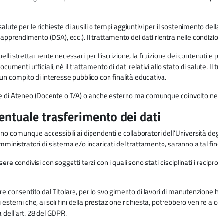
alute per le richieste di ausili o tempi aggiuntivi per il sostenimento del
di apprendimento (DSA), ecc.). Il trattamento dei dati rientra nelle condizioni 
elli strettamente necessari per l'iscrizione, la fruizione dei contenuti e 
documenti ufficiali, né il trattamento di dati relativi allo stato di salute
di un compito di interesse pubblico con finalità educativa.
onale di Ateneo (Docente o T/A) o anche esterno ma comunque coinvolto nel
ventuale trasferimento dei dati
anno comunque accessibili ai dipendenti e collaboratori dell'Università deg
 amministratori di sistema e/o incaricati del trattamento, saranno a tal fi
re condivisi con soggetti terzi con i quali sono stati disciplinati i recipro
ò essere consentito dal Titolare, per lo svolgimento di lavori di manutenz
 esterni che, ai soli fini della prestazione richiesta, potrebbero venire a
ell'art. 28 del GDPR.