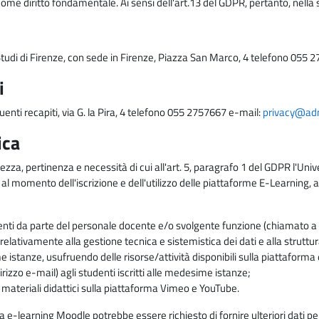
come diritto fondamentale. Ai sensi dell'art.13 del GDPR, pertanto, nella 
i Studi di Firenze, con sede in Firenze, Piazza San Marco, 4 telefono 055 
i
uenti recapiti, via G. la Pira, 4 telefono 055 2757667 e-mail:
privacy@adm.
ica
ezza, pertinenza e necessità di cui all'art. 5, paragrafo 1 del GDPR l'Unive
 al momento dell'iscrizione e dell'utilizzo delle piattaforme E-Learning, a
enti da parte del personale docente e/o svolgente funzione (chiamato a c
lativamente alla gestione tecnica e sistemistica dei dati e alla struttu
me istanze, usufruendo delle risorse/attività disponibili sulla piattaform
rizzo e-mail) agli studenti iscritti alle medesime istanze;
i materiali didattici sulla piattaforma Vimeo e YouTube.
rma e-learning Moodle potrebbe essere richiesto di fornire ulteriori dati per