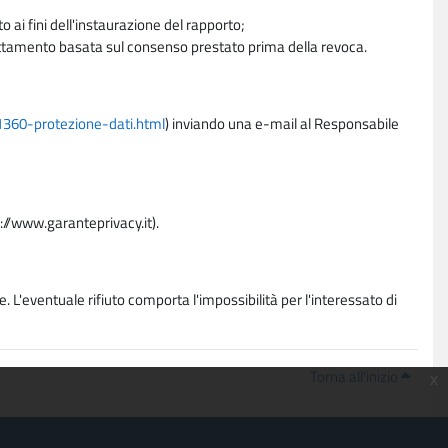
 ai fini dell'instaurazione del rapporto;
trattamento basata sul consenso prestato prima della revoca.
11360-protezione-dati.html
) inviando una e-mail al Responsabile
p://www.garanteprivacy.it).
. L'eventuale rifiuto comporta l'impossibilità per l'interessato di
Torna all'inizio
x