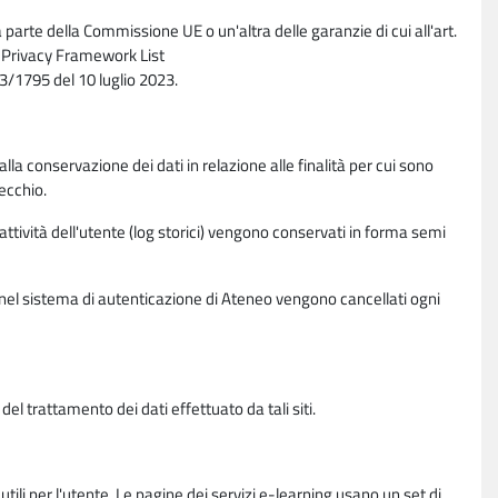
parte della Commissione UE o un'altra delle garanzie di cui all'art.
ta Privacy Framework List
/1795 del 10 luglio 2023.
alla conservazione dei dati in relazione alle finalità per cui sono
ecchio.
 attività dell'utente (log storici) vengono conservati in forma semi
vi nel sistema di autenticazione di Ateneo vengono cancellati ogni
l trattamento dei dati effettuato da tali siti.
utili per l'utente. Le pagine dei servizi e-learning usano un set di