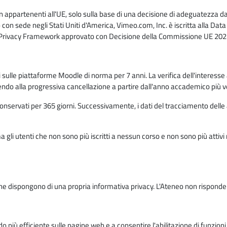
n appartenenti all'UE, solo sulla base di una decisione di adeguatezza da 
con sede negli Stati Uniti d'America, Vimeo.com, Inc. è iscritta alla Da
a Privacy Framework approvato con Decisione della Commissione UE 2023
ati sulle piattaforme Moodle di norma per 7 anni. La verifica dell'interesse 
ndo alla progressiva cancellazione a partire dall'anno accademico più v
o conservati per 365 giorni. Successivamente, i dati del tracciamento delle
ma gli utenti che non sono più iscritti a nessun corso e non sono più atti
e dispongono di una propria informativa privacy. L'Ateneo non risponde de
o più efficiente sulle pagine web e a consentire l'abilitazione di funzioni 