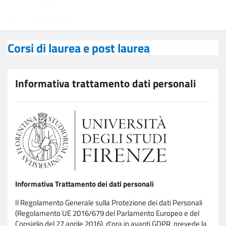
Vai al contenuto principale
Corsi di laurea e post laurea
Corsi di laurea e post laurea
Informativa trattamento dati personali
Informativa Trattamento dei dati personali
Il Regolamento Generale sulla Protezione dei dati Personali
(Regolamento UE 2016/679 del Parlamento Europeo e del
Consiglio del 27 aprile 2016), d'ora in avanti GDPR, prevede la