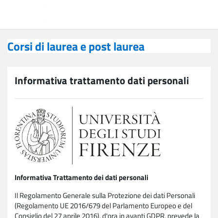
Vai al contenuto principale
Corsi di laurea e post laurea
Corsi di laurea e post laurea
Informativa trattamento dati personali
Informativa Trattamento dei dati personali
Il Regolamento Generale sulla Protezione dei dati Personali
(Regolamento UE 2016/679 del Parlamento Europeo e del
Consiglio del 27 aprile 2016), d'ora in avanti GDPR, prevede la