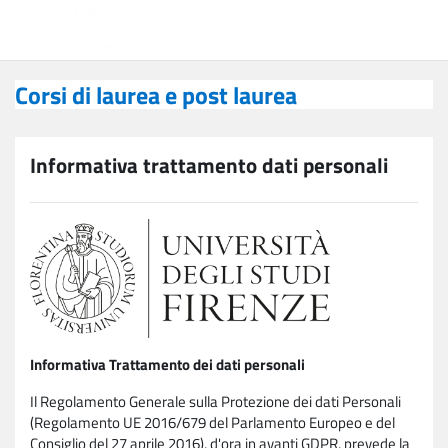
Vai al contenuto principale
Corsi di laurea e post laurea
Corsi di laurea e post laurea
Informativa trattamento dati personali
Informativa Trattamento dei dati personali
Il Regolamento Generale sulla Protezione dei dati Personali
(Regolamento UE 2016/679 del Parlamento Europeo e del
Consiglio del 27 aprile 2016), d'ora in avanti GDPR, prevede la