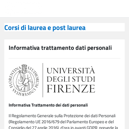
Vai al contenuto principale
Corsi di laurea e post laurea
Corsi di laurea e post laurea
Informativa trattamento dati personali
Informativa Trattamento dei dati personali
Il Regolamento Generale sulla Protezione dei dati Personali
(Regolamento UE 2016/679 del Parlamento Europeo e del
Consiglio del 27 aprile 2016), d'ora in avanti GDPR, prevede la