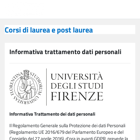
Vai al contenuto principale
Corsi di laurea e post laurea
Corsi di laurea e post laurea
Informativa trattamento dati personali
Informativa Trattamento dei dati personali
Il Regolamento Generale sulla Protezione dei dati Personali
(Regolamento UE 2016/679 del Parlamento Europeo e del
Consiglio del 27 aprile 2016), d'ora in avanti GDPR, prevede la