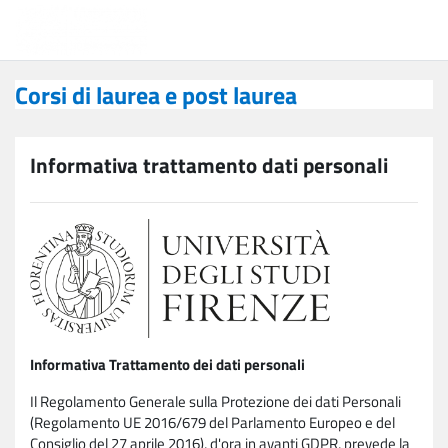
Vai al contenuto principale
Corsi di laurea e post laurea
Corsi di laurea e post laurea
Informativa trattamento dati personali
Informativa Trattamento dei dati personali
Il Regolamento Generale sulla Protezione dei dati Personali
(Regolamento UE 2016/679 del Parlamento Europeo e del
Consiglio del 27 aprile 2016), d'ora in avanti GDPR, prevede la