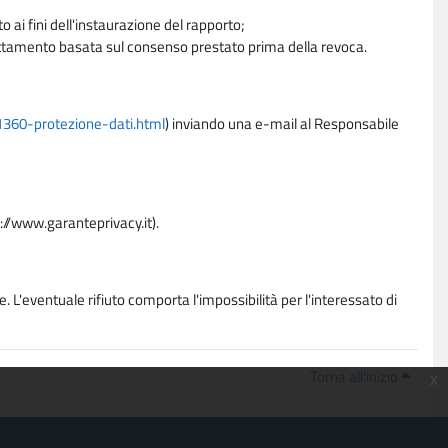
 ai fini dell'instaurazione del rapporto;
trattamento basata sul consenso prestato prima della revoca.
11360-protezione-dati.html
) inviando una e-mail al Responsabile
p://www.garanteprivacy.it).
. L'eventuale rifiuto comporta l'impossibilità per l'interessato di
Torna all'inizio
x