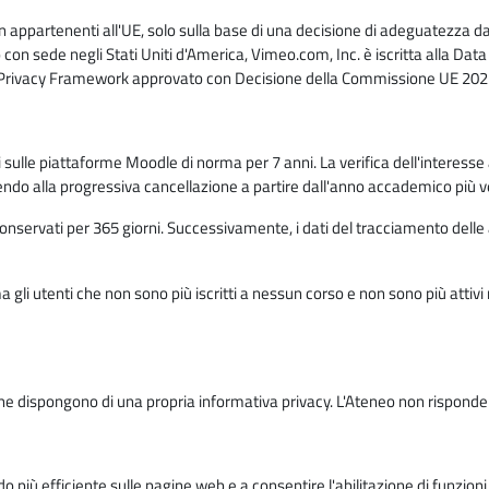
n appartenenti all'UE, solo sulla base di una decisione di adeguatezza da 
con sede negli Stati Uniti d'America, Vimeo.com, Inc. è iscritta alla Da
a Privacy Framework approvato con Decisione della Commissione UE 2023
ati sulle piattaforme Moodle di norma per 7 anni. La verifica dell'interesse 
ndo alla progressiva cancellazione a partire dall'anno accademico più v
o conservati per 365 giorni. Successivamente, i dati del tracciamento delle
ma gli utenti che non sono più iscritti a nessun corso e non sono più atti
e dispongono di una propria informativa privacy. L'Ateneo non risponde de
o più efficiente sulle pagine web e a consentire l'abilitazione di funzioni 