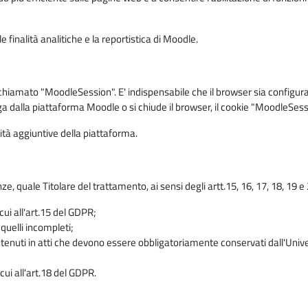
 finalità analitiche e la reportistica di Moodle.
iamato "MoodleSession". E' indispensabile che il browser sia configurato 
ga dalla piattaforma Moodle o si chiude il browser, il cookie "MoodleSess
lità aggiuntive della piattaforma.
enze, quale Titolare del trattamento, ai sensi degli artt.15, 16, 17, 18, 19 
 cui all'art.15 del GDPR;
 quelli incompleti;
contenuti in atti che devono essere obbligatoriamente conservati dall'Univ
cui all'art.18 del GDPR.