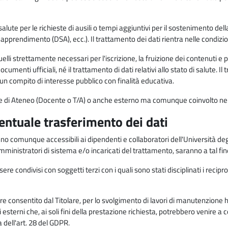
alute per le richieste di ausili o tempi aggiuntivi per il sostenimento del
di apprendimento (DSA), ecc.). Il trattamento dei dati rientra nelle condizioni 
elli strettamente necessari per l'iscrizione, la fruizione dei contenuti e 
documenti ufficiali, né il trattamento di dati relativi allo stato di salute
di un compito di interesse pubblico con finalità educativa.
onale di Ateneo (Docente o T/A) o anche esterno ma comunque coinvolto nel
ventuale trasferimento dei dati
anno comunque accessibili ai dipendenti e collaboratori dell'Università deg
 amministratori di sistema e/o incaricati del trattamento, saranno a tal fi
re condivisi con soggetti terzi con i quali sono stati disciplinati i recipro
ò essere consentito dal Titolare, per lo svolgimento di lavori di manutenz
 esterni che, ai soli fini della prestazione richiesta, potrebbero venire a
ell'art. 28 del GDPR.