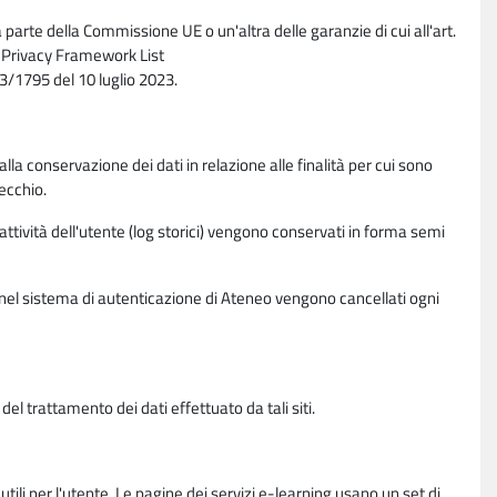
parte della Commissione UE o un'altra delle garanzie di cui all'art.
ta Privacy Framework List
/1795 del 10 luglio 2023.
alla conservazione dei dati in relazione alle finalità per cui sono
ecchio.
 attività dell'utente (log storici) vengono conservati in forma semi
vi nel sistema di autenticazione di Ateneo vengono cancellati ogni
l trattamento dei dati effettuato da tali siti.
utili per l'utente. Le pagine dei servizi e-learning usano un set di