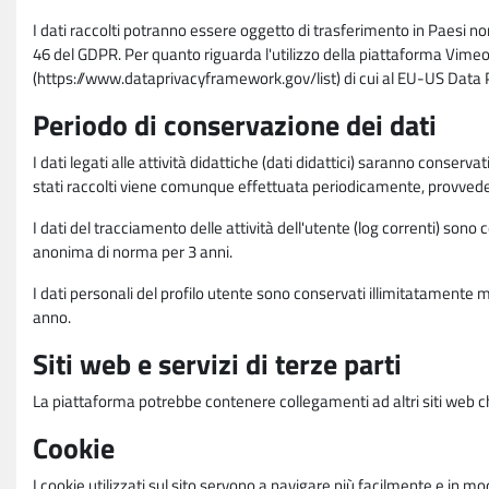
I dati raccolti potranno essere oggetto di trasferimento in Paesi no
46 del GDPR. Per quanto riguarda l'utilizzo della piattaforma Vimeo 
(https://www.dataprivacyframework.gov/list) di cui al EU-US Dat
Periodo di conservazione dei dati
I dati legati alle attività didattiche (dati didattici) saranno conserv
stati raccolti viene comunque effettuata periodicamente, provvede
I dati del tracciamento delle attività dell'utente (log correnti) son
anonima di norma per 3 anni.
I dati personali del profilo utente sono conservati illimitatamente 
anno.
Siti web e servizi di terze parti
La piattaforma potrebbe contenere collegamenti ad altri siti web ch
Cookie
I cookie utilizzati sul sito servono a navigare più facilmente e in mod