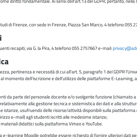
come diritto fondamentale. Ai sensi dell'art.13 del GDPR, pertanto, nella 
i Studi di Firenze, con sede in Firenze, Piazza San Marco, 4 telefono 055 
i
uenti recapiti, via G. la Pira, 4 telefono 055 2757667 e-mail:
privacy@adm.
ica
ezza, pertinenza e necessità di cui all'art. 5, paragrafo 1 del GDPR l'Unive
 al momento dell'iscrizione e dell'utilizzo delle piattaforme E-Learning, a
enti da parte del personale docente e/o svolgente funzione (chiamato a c
lativamente alla gestione tecnica e sistemistica dei dati e alla struttu
me istanze, usufruendo delle risorse/attività disponibili sulla piattaform
rizzo e-mail) agli studenti iscritti alle medesime istanze;
i materiali didattici sulla piattaforma Vimeo e YouTube.
rma e-learning Moodle potrebbe essere richiesto di fornire ulteriori dati per