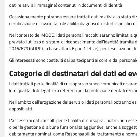
dati relativi all'immagine) contenuti in documenti di identità.
Occasionalmente potranno essere trattati dati relativi allo stato di s
certificazione di invalidità o disabilità diagnosi di disturbi specifici 
Nel contesto del MOOC, i dati personali raccolti saranno limitati a qu
previsto l'utilizzo di sistemi di riconoscimento dell'identità tramite 
2016/679 (GDPR), in base all'art. 6 par. 1 lett. e), per l'esecuzione 
Gli interessati sono costituiti dai partecipanti ai corsi e dal pers
Categorie di destinatari dei dati ed e
I dati trattati per le finalità di cui sopra verranno comunicati o sar
loro qualità di delegati e/o referenti per la protezione dei dati e/o
Nell'ambito dell'erogazione del servizio i dati personali potranno esse
appositi atti.
L'accesso ai dati raccolti per le finalità di cui sopra, inoltre, pu
o per la gestione di alcune funzionalità aggiuntive, anche a soggetti
debitamente nominati come Responsabili del trattamento a norma d