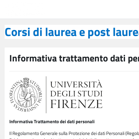
Vai al contenuto principale
Corsi di laurea e post laurea
Corsi di laurea e post laur
Informativa trattamento dati pe
Informativa Trattamento dei dati personali
Il Regolamento Generale sulla Protezione dei dati Personali (Rego