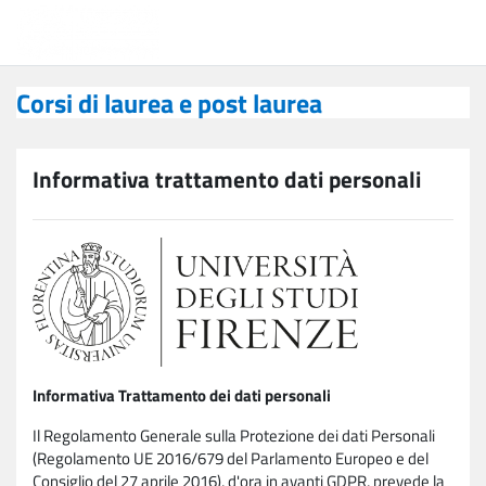
Vai al contenuto principale
Corsi di laurea e post laurea
Corsi di laurea e post laurea
Informativa trattamento dati personali
Informativa Trattamento dei dati personali
Il Regolamento Generale sulla Protezione dei dati Personali
(Regolamento UE 2016/679 del Parlamento Europeo e del
Consiglio del 27 aprile 2016), d'ora in avanti GDPR, prevede la