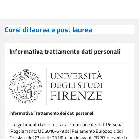
Vai al contenuto principale
Corsi di laurea e post laurea
Corsi di laurea e post laurea
Informativa trattamento dati personali
Informativa Trattamento dei dati personali
Il Regolamento Generale sulla Protezione dei dati Personali
(Regolamento UE 2016/679 del Parlamento Europeo e del
Consiglio del 27 aprile 2016), d'ora in avanti GDPR, prevede la