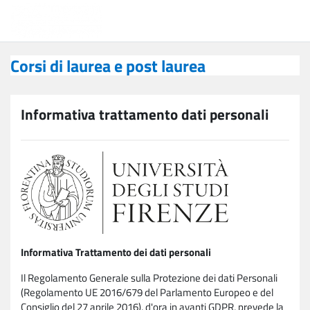
Vai al contenuto principale
Corsi di laurea e post laurea
Corsi di laurea e post laurea
Informativa trattamento dati personali
Informativa Trattamento dei dati personali
Il Regolamento Generale sulla Protezione dei dati Personali
(Regolamento UE 2016/679 del Parlamento Europeo e del
Consiglio del 27 aprile 2016), d'ora in avanti GDPR, prevede la