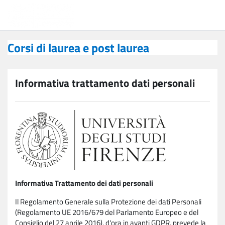
Vai al contenuto principale
Corsi di laurea e post laurea
Corsi di laurea e post laurea
Informativa trattamento dati personali
Informativa Trattamento dei dati personali
Il Regolamento Generale sulla Protezione dei dati Personali
(Regolamento UE 2016/679 del Parlamento Europeo e del
Consiglio del 27 aprile 2016), d'ora in avanti GDPR, prevede la