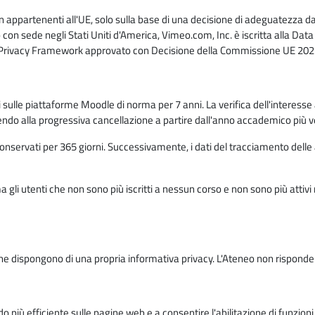
n appartenenti all'UE, solo sulla base di una decisione di adeguatezza da 
con sede negli Stati Uniti d'America, Vimeo.com, Inc. è iscritta alla Da
a Privacy Framework approvato con Decisione della Commissione UE 2023
ati sulle piattaforme Moodle di norma per 7 anni. La verifica dell'interesse 
ndo alla progressiva cancellazione a partire dall'anno accademico più v
o conservati per 365 giorni. Successivamente, i dati del tracciamento delle
ma gli utenti che non sono più iscritti a nessun corso e non sono più atti
e dispongono di una propria informativa privacy. L'Ateneo non risponde de
o più efficiente sulle pagine web e a consentire l'abilitazione di funzioni 