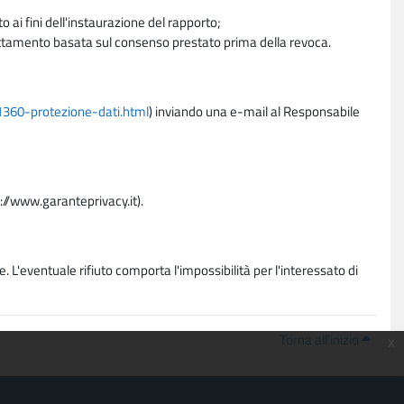
 ai fini dell'instaurazione del rapporto;
trattamento basata sul consenso prestato prima della revoca.
11360-protezione-dati.html
) inviando una e-mail al Responsabile
p://www.garanteprivacy.it).
. L'eventuale rifiuto comporta l'impossibilità per l'interessato di
Torna all'inizio
x