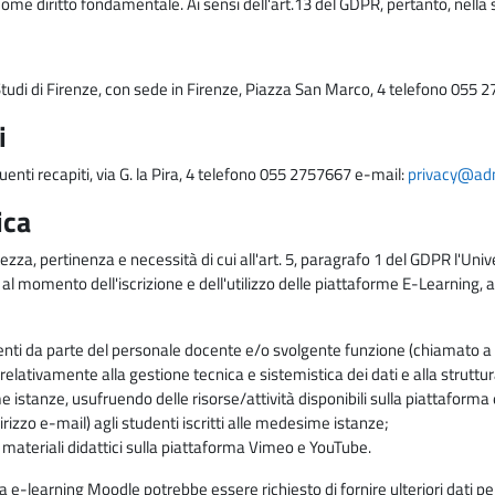
come diritto fondamentale. Ai sensi dell'art.13 del GDPR, pertanto, nella 
i Studi di Firenze, con sede in Firenze, Piazza San Marco, 4 telefono 055 
i
uenti recapiti, via G. la Pira, 4 telefono 055 2757667 e-mail:
privacy@adm.
ica
ezza, pertinenza e necessità di cui all'art. 5, paragrafo 1 del GDPR l'Unive
 al momento dell'iscrizione e dell'utilizzo delle piattaforme E-Learning, a
enti da parte del personale docente e/o svolgente funzione (chiamato a c
lativamente alla gestione tecnica e sistemistica dei dati e alla struttu
me istanze, usufruendo delle risorse/attività disponibili sulla piattaform
rizzo e-mail) agli studenti iscritti alle medesime istanze;
i materiali didattici sulla piattaforma Vimeo e YouTube.
rma e-learning Moodle potrebbe essere richiesto di fornire ulteriori dati per