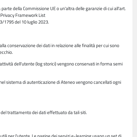
parte della Commissione UE o un'altra delle garanzie di cui all'art.
ta Privacy Framework List
/1795 del 10 luglio 2023.
alla conservazione dei dati in relazione alle finalità per cui sono
ecchio.
 attività dell'utente (log storici) vengono conservati in forma semi
vi nel sistema di autenticazione di Ateneo vengono cancellati ogni
l trattamento dei dati effettuato da tali siti.
utili per l'utente. Le pagine dei servizi e-learning usano un set di