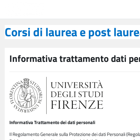
Vai al contenuto principale
Corsi di laurea e post laurea
Corsi di laurea e post laur
Informativa trattamento dati pe
Informativa Trattamento dei dati personali
Il Regolamento Generale sulla Protezione dei dati Personali (Rego