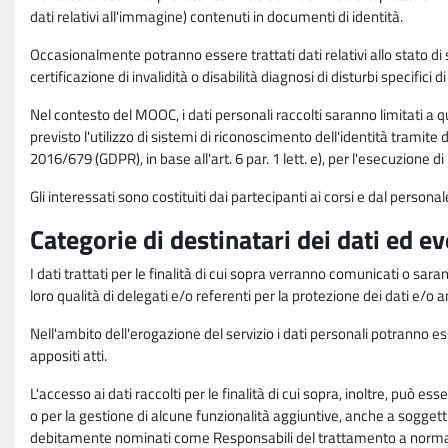
dati relativi all'immagine) contenuti in documenti di identità.
Occasionalmente potranno essere trattati dati relativi allo stato di s
certificazione di invalidità o disabilità diagnosi di disturbi specifici 
Nel contesto del MOOC, i dati personali raccolti saranno limitati a qu
previsto l'utilizzo di sistemi di riconoscimento dell'identità tramite 
2016/679 (GDPR), in base all'art. 6 par. 1 lett. e), per l'esecuzione 
Gli interessati sono costituiti dai partecipanti ai corsi e dal pers
Categorie di destinatari dei dati ed e
I dati trattati per le finalità di cui sopra verranno comunicati o sar
loro qualità di delegati e/o referenti per la protezione dei dati e/o
Nell'ambito dell'erogazione del servizio i dati personali potranno esse
appositi atti.
L'accesso ai dati raccolti per le finalità di cui sopra, inoltre, pu
o per la gestione di alcune funzionalità aggiuntive, anche a soggetti
debitamente nominati come Responsabili del trattamento a norma d