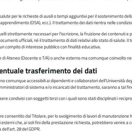
alute per le richieste di ausili o tempi aggiuntivi per il sostenimento del
di apprendimento (DSA), ecc.). Il trattamento dei dati rientra nelle condizioni 
elli strettamente necessari per l'iscrizione, la fruizione dei contenuti e 
documenti ufficiali, né il trattamento di dati relativi allo stato di salute
di un compito di interesse pubblico con finalità educativa.
onale di Ateneo (Docente o T/A) o anche esterno ma comunque coinvolto nel
ventuale trasferimento dei dati
anno comunque accessibili ai dipendenti e collaboratori dell'Università deg
 amministratori di sistema e/o incaricati del trattamento, saranno a tal fi
re condivisi con soggetti terzi con i quali sono stati disciplinati i recipro
ò essere consentito dal Titolare, per lo svolgimento di lavori di manutenz
 esterni che, ai soli fini della prestazione richiesta, potrebbero venire a
ell'art. 28 del GDPR.