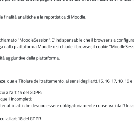
 finalità analitiche e la reportistica di Moodle.
iamato "MoodleSession". E' indispensabile che il browser sia configurato 
ga dalla piattaforma Moodle o si chiude il browser, il cookie "MoodleSess
lità aggiuntive della piattaforma.
enze, quale Titolare del trattamento, ai sensi degli artt.15, 16, 17, 18, 19 
 cui all'art.15 del GDPR;
 quelli incompleti;
contenuti in atti che devono essere obbligatoriamente conservati dall'Univ
cui all'art.18 del GDPR.