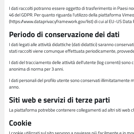
I dati raccolti potranno essere oggetto di trasferimento in Paesi no
46 del GDPR. Per quanto riguarda l'utilizzo della piattaforma Vimeo 
(https://www.dataprivacyframework.gov/list) di cui al EU-US Dat
Periodo di conservazione dei dati
I dati legati alle attività didattiche (dati didattici) saranno conserv
stati raccolti viene comunque effettuata periodicamente, provvede
I dati del tracciamento delle attività dell'utente (log correnti) son
anonima di norma per 3 anni.
I dati personali del profilo utente sono conservati illimitatamente 
anno.
Siti web e servizi di terze parti
La piattaforma potrebbe contenere collegamenti ad altri siti web ch
Cookie
I cookie utilizzati sul sito servono a navigare più facilmente e in mod