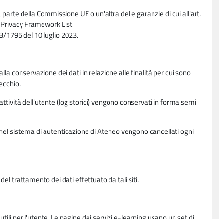
parte della Commissione UE o un'altra delle garanzie di cui all'art.
ta Privacy Framework List
/1795 del 10 luglio 2023.
alla conservazione dei dati in relazione alle finalità per cui sono
ecchio.
 attività dell'utente (log storici) vengono conservati in forma semi
vi nel sistema di autenticazione di Ateneo vengono cancellati ogni
l trattamento dei dati effettuato da tali siti.
utili per l'utente. Le pagine dei servizi e-learning usano un set di