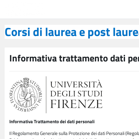
Vai al contenuto principale
Corsi di laurea e post laurea
Corsi di laurea e post laur
Informativa trattamento dati pe
Informativa Trattamento dei dati personali
Il Regolamento Generale sulla Protezione dei dati Personali (Rego