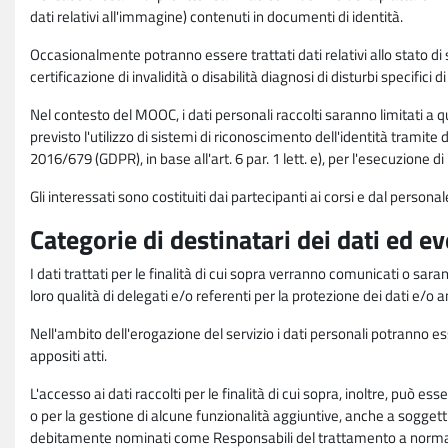
dati relativi all'immagine) contenuti in documenti di identità.
Occasionalmente potranno essere trattati dati relativi allo stato di s
certificazione di invalidità o disabilità diagnosi di disturbi specifici 
Nel contesto del MOOC, i dati personali raccolti saranno limitati a qu
previsto l'utilizzo di sistemi di riconoscimento dell'identità tramite 
2016/679 (GDPR), in base all'art. 6 par. 1 lett. e), per l'esecuzione 
Gli interessati sono costituiti dai partecipanti ai corsi e dal pers
Categorie di destinatari dei dati ed e
I dati trattati per le finalità di cui sopra verranno comunicati o sar
loro qualità di delegati e/o referenti per la protezione dei dati e/o
Nell'ambito dell'erogazione del servizio i dati personali potranno esse
appositi atti.
L'accesso ai dati raccolti per le finalità di cui sopra, inoltre, pu
o per la gestione di alcune funzionalità aggiuntive, anche a soggetti
debitamente nominati come Responsabili del trattamento a norma d