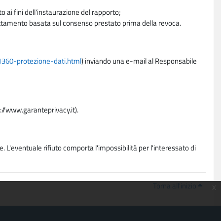
 ai fini dell'instaurazione del rapporto;
trattamento basata sul consenso prestato prima della revoca.
11360-protezione-dati.html
) inviando una e-mail al Responsabile
p://www.garanteprivacy.it).
. L'eventuale rifiuto comporta l'impossibilità per l'interessato di
Torna all'inizio
x