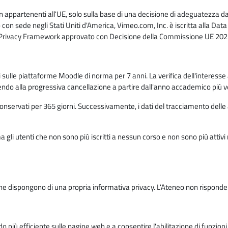
n appartenenti all'UE, solo sulla base di una decisione di adeguatezza da 
con sede negli Stati Uniti d'America, Vimeo.com, Inc. è iscritta alla Da
a Privacy Framework approvato con Decisione della Commissione UE 2023
ati sulle piattaforme Moodle di norma per 7 anni. La verifica dell'interesse 
ndo alla progressiva cancellazione a partire dall'anno accademico più v
o conservati per 365 giorni. Successivamente, i dati del tracciamento delle
ma gli utenti che non sono più iscritti a nessun corso e non sono più atti
e dispongono di una propria informativa privacy. L'Ateneo non risponde de
o più efficiente sulle pagine web e a consentire l'abilitazione di funzioni 