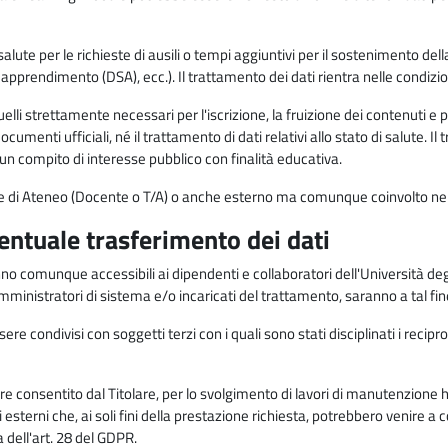
alute per le richieste di ausili o tempi aggiuntivi per il sostenimento del
di apprendimento (DSA), ecc.). Il trattamento dei dati rientra nelle condizioni 
elli strettamente necessari per l'iscrizione, la fruizione dei contenuti e 
documenti ufficiali, né il trattamento di dati relativi allo stato di salute
di un compito di interesse pubblico con finalità educativa.
onale di Ateneo (Docente o T/A) o anche esterno ma comunque coinvolto nel
ventuale trasferimento dei dati
anno comunque accessibili ai dipendenti e collaboratori dell'Università deg
 amministratori di sistema e/o incaricati del trattamento, saranno a tal fi
re condivisi con soggetti terzi con i quali sono stati disciplinati i recipro
ò essere consentito dal Titolare, per lo svolgimento di lavori di manutenz
 esterni che, ai soli fini della prestazione richiesta, potrebbero venire a
ell'art. 28 del GDPR.