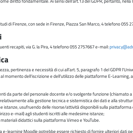
come diritto fondamentale. Ai sensi dell'art.13 del GDPR, pertanto, nella 
i Studi di Firenze, con sede in Firenze, Piazza San Marco, 4 telefono 055 
i
uenti recapiti, via G. la Pira, 4 telefono 055 2757667 e-mail:
privacy@adm.
ica
ezza, pertinenza e necessità di cui all'art. 5, paragrafo 1 del GDPR l'Unive
 al momento dell'iscrizione e dell'utilizzo delle piattaforme E-Learning, a
enti da parte del personale docente e/o svolgente funzione (chiamato a c
lativamente alla gestione tecnica e sistemistica dei dati e alla struttu
me istanze, usufruendo delle risorse/attività disponibili sulla piattaform
rizzo e-mail) agli studenti iscritti alle medesime istanze;
i materiali didattici sulla piattaforma Vimeo e YouTube.
rma e-learning Moodle potrebbe essere richiesto di fornire ulteriori dati per