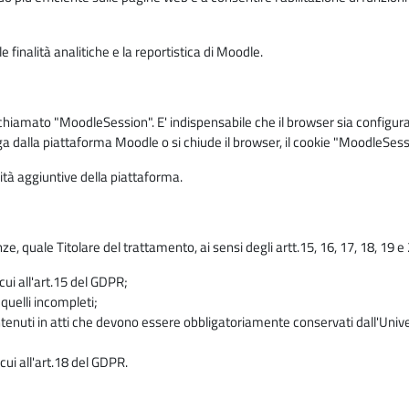
 finalità analitiche e la reportistica di Moodle.
iamato "MoodleSession". E' indispensabile che il browser sia configurato 
ga dalla piattaforma Moodle o si chiude il browser, il cookie "MoodleSess
lità aggiuntive della piattaforma.
enze, quale Titolare del trattamento, ai sensi degli artt.15, 16, 17, 18, 19 
 cui all'art.15 del GDPR;
 quelli incompleti;
contenuti in atti che devono essere obbligatoriamente conservati dall'Univ
cui all'art.18 del GDPR.