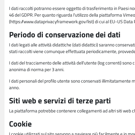
I dati raccolti potranno essere oggetto di trasferimento in Paesi no
46 del GDPR. Per quanto riguarda l'utilizzo della piattaforma Vimeo 
(https://www.dataprivacyframework.gov/list) di cui al EU-US Dat
Periodo di conservazione dei dati
I dati legati alle attività didattiche (dati didattici) saranno conserv
stati raccolti viene comunque effettuata periodicamente, provvede
I dati del tracciamento delle attività dell'utente (log correnti) son
anonima di norma per 3 anni.
I dati personali del profilo utente sono conservati illimitatamente 
anno.
Siti web e servizi di terze parti
La piattaforma potrebbe contenere collegamenti ad altri siti web ch
Cookie
I cookie utilizzati sul sito servono a navigare più facilmente e in mod