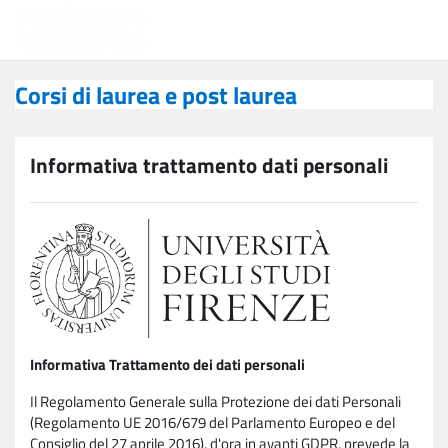
Vai al contenuto principale
Corsi di laurea e post laurea
Corsi di laurea e post laurea
Informativa trattamento dati personali
Informativa Trattamento dei dati personali
Il Regolamento Generale sulla Protezione dei dati Personali
(Regolamento UE 2016/679 del Parlamento Europeo e del
Consiglio del 27 aprile 2016), d'ora in avanti GDPR, prevede la