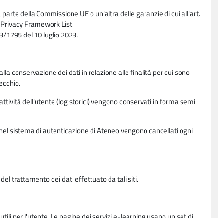
parte della Commissione UE o un'altra delle garanzie di cui all'art.
ta Privacy Framework List
/1795 del 10 luglio 2023.
alla conservazione dei dati in relazione alle finalità per cui sono
ecchio.
 attività dell'utente (log storici) vengono conservati in forma semi
vi nel sistema di autenticazione di Ateneo vengono cancellati ogni
l trattamento dei dati effettuato da tali siti.
utili per l'utente. Le pagine dei servizi e-learning usano un set di