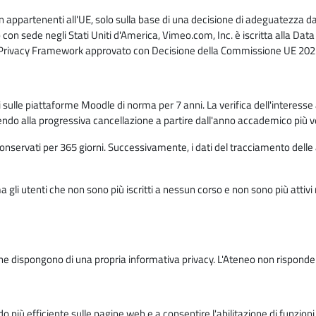
n appartenenti all'UE, solo sulla base di una decisione di adeguatezza da 
con sede negli Stati Uniti d'America, Vimeo.com, Inc. è iscritta alla Da
a Privacy Framework approvato con Decisione della Commissione UE 2023
ati sulle piattaforme Moodle di norma per 7 anni. La verifica dell'interesse 
ndo alla progressiva cancellazione a partire dall'anno accademico più v
o conservati per 365 giorni. Successivamente, i dati del tracciamento delle
ma gli utenti che non sono più iscritti a nessun corso e non sono più atti
e dispongono di una propria informativa privacy. L'Ateneo non risponde de
o più efficiente sulle pagine web e a consentire l'abilitazione di funzioni 