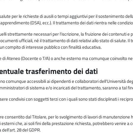
alute per le richieste di ausili o tempi aggiuntivi per il sostenimento del
di apprendimento (DSA), ecc.). Il trattamento dei dati rientra nelle condizioni 
elli strettamente necessari per l'iscrizione, la fruizione dei contenuti e 
documenti ufficiali, né il trattamento di dati relativi allo stato di salute
di un compito di interesse pubblico con finalità educativa.
onale di Ateneo (Docente o T/A) o anche esterno ma comunque coinvolto nel
ventuale trasferimento dei dati
anno comunque accessibili ai dipendenti e collaboratori dell'Università deg
 amministratori di sistema e/o incaricati del trattamento, saranno a tal fi
re condivisi con soggetti terzi con i quali sono stati disciplinati i recipro
ò essere consentito dal Titolare, per lo svolgimento di lavori di manutenz
 esterni che, ai soli fini della prestazione richiesta, potrebbero venire a
ell'art. 28 del GDPR.