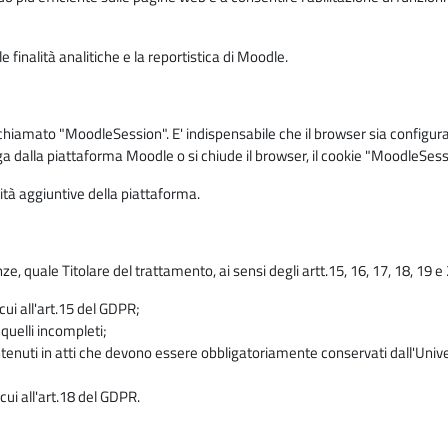
 finalità analitiche e la reportistica di Moodle.
iamato "MoodleSession". E' indispensabile che il browser sia configurato 
ga dalla piattaforma Moodle o si chiude il browser, il cookie "MoodleSess
lità aggiuntive della piattaforma.
enze, quale Titolare del trattamento, ai sensi degli artt.15, 16, 17, 18, 19 
 cui all'art.15 del GDPR;
 quelli incompleti;
contenuti in atti che devono essere obbligatoriamente conservati dall'Univ
cui all'art.18 del GDPR.