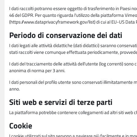
I dati raccolti potranno essere oggetto di trasferimento in Paesi no
46 del GDPR. Per quanto riguarda l'utilizzo della piattaforma Vimeo 
(https://www.dataprivacyframework.gov/list) di cui al EU-US Dat
Periodo di conservazione dei dati
I dati legati alle attività didattiche (dati didattici) saranno conserv
stati raccolti viene comunque effettuata periodicamente, provvede
I dati del tracciamento delle attività dell'utente (log correnti) son
anonima di norma per 3 anni.
I dati personali del profilo utente sono conservati illimitatamente 
anno.
Siti web e servizi di terze parti
La piattaforma potrebbe contenere collegamenti ad altri siti web ch
Cookie
I cookie utilizzati sul sito servono a navigare più facilmente e in mod