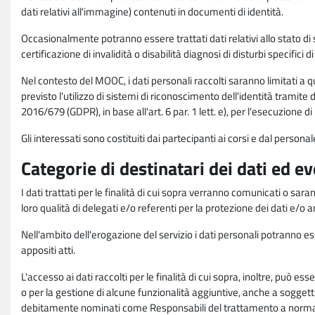
dati relativi all'immagine) contenuti in documenti di identità.
Occasionalmente potranno essere trattati dati relativi allo stato di s
certificazione di invalidità o disabilità diagnosi di disturbi specifici 
Nel contesto del MOOC, i dati personali raccolti saranno limitati a qu
previsto l'utilizzo di sistemi di riconoscimento dell'identità tramite 
2016/679 (GDPR), in base all'art. 6 par. 1 lett. e), per l'esecuzione 
Gli interessati sono costituiti dai partecipanti ai corsi e dal pers
Categorie di destinatari dei dati ed e
I dati trattati per le finalità di cui sopra verranno comunicati o sar
loro qualità di delegati e/o referenti per la protezione dei dati e/o
Nell'ambito dell'erogazione del servizio i dati personali potranno esse
appositi atti.
L'accesso ai dati raccolti per le finalità di cui sopra, inoltre, pu
o per la gestione di alcune funzionalità aggiuntive, anche a soggetti
debitamente nominati come Responsabili del trattamento a norma d