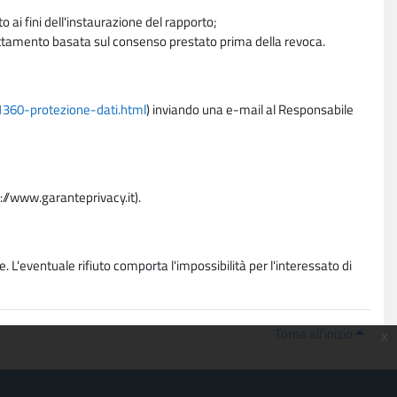
 ai fini dell'instaurazione del rapporto;
trattamento basata sul consenso prestato prima della revoca.
11360-protezione-dati.html
) inviando una e-mail al Responsabile
p://www.garanteprivacy.it).
. L'eventuale rifiuto comporta l'impossibilità per l'interessato di
Torna all'inizio
x