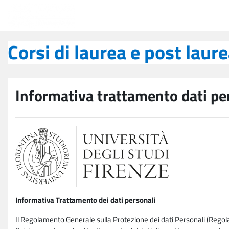
Vai al contenuto principale
Corsi di laurea e post laurea
Corsi di laurea e post laur
Informativa trattamento dati pe
Informativa Trattamento dei dati personali
Il Regolamento Generale sulla Protezione dei dati Personali (Rego