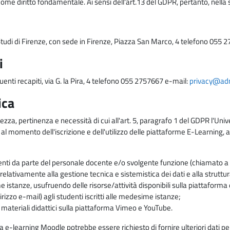
come diritto fondamentale. Ai sensi dell'art.13 del GDPR, pertanto, nella 
i Studi di Firenze, con sede in Firenze, Piazza San Marco, 4 telefono 055 
i
uenti recapiti, via G. la Pira, 4 telefono 055 2757667 e-mail:
privacy@adm.
ica
ezza, pertinenza e necessità di cui all'art. 5, paragrafo 1 del GDPR l'Unive
 al momento dell'iscrizione e dell'utilizzo delle piattaforme E-Learning, a
enti da parte del personale docente e/o svolgente funzione (chiamato a c
lativamente alla gestione tecnica e sistemistica dei dati e alla struttu
me istanze, usufruendo delle risorse/attività disponibili sulla piattaform
rizzo e-mail) agli studenti iscritti alle medesime istanze;
i materiali didattici sulla piattaforma Vimeo e YouTube.
rma e-learning Moodle potrebbe essere richiesto di fornire ulteriori dati per