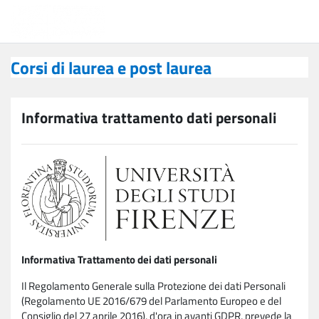
Vai al contenuto principale
Corsi di laurea e post laurea
Corsi di laurea e post laurea
Informativa trattamento dati personali
Informativa Trattamento dei dati personali
Il Regolamento Generale sulla Protezione dei dati Personali
(Regolamento UE 2016/679 del Parlamento Europeo e del
Consiglio del 27 aprile 2016), d'ora in avanti GDPR, prevede la