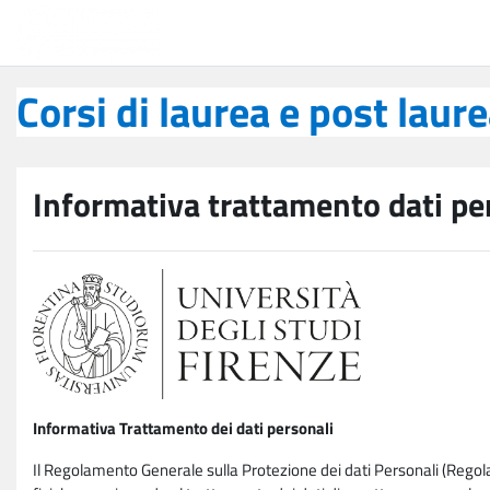
Vai al contenuto principale
Corsi di laurea e post laurea
Corsi di laurea e post laur
Informativa trattamento dati pe
Informativa Trattamento dei dati personali
Il Regolamento Generale sulla Protezione dei dati Personali (Rego