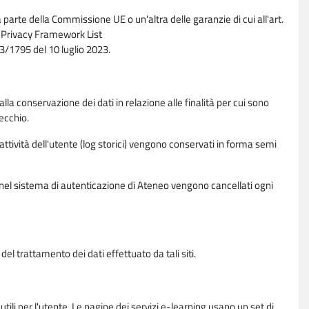
parte della Commissione UE o un'altra delle garanzie di cui all'art.
ta Privacy Framework List
/1795 del 10 luglio 2023.
alla conservazione dei dati in relazione alle finalità per cui sono
ecchio.
 attività dell'utente (log storici) vengono conservati in forma semi
vi nel sistema di autenticazione di Ateneo vengono cancellati ogni
l trattamento dei dati effettuato da tali siti.
utili per l'utente. Le pagine dei servizi e-learning usano un set di