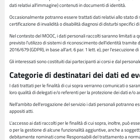
dati relativi all'immagine) contenuti in documenti di identità.
Occasionalmente potranno essere trattati dati relativi allo stato di s
certificazione di invalidità o disabilità diagnosi di disturbi specifici 
Nel contesto del MOOC, i dati personali raccolti saranno limitati a qu
previsto l'utilizzo di sistemi di riconoscimento dell'identità tramite 
2016/679 (GDPR), in base all'art. 6 par. 1 lett. e), per l'esecuzione 
Gli interessati sono costituiti dai partecipanti ai corsi e dal pers
Categorie di destinatari dei dati ed e
I dati trattati per le finalità di cui sopra verranno comunicati o sar
loro qualità di delegati e/o referenti per la protezione dei dati e/o
Nell'ambito dell'erogazione del servizio i dati personali potranno esse
appositi atti.
L'accesso ai dati raccolti per le finalità di cui sopra, inoltre, pu
o per la gestione di alcune funzionalità aggiuntive, anche a soggetti
debitamente nominati come Responsabili del trattamento a norma d