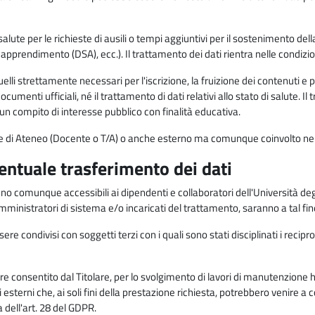
alute per le richieste di ausili o tempi aggiuntivi per il sostenimento del
di apprendimento (DSA), ecc.). Il trattamento dei dati rientra nelle condizioni 
elli strettamente necessari per l'iscrizione, la fruizione dei contenuti e 
documenti ufficiali, né il trattamento di dati relativi allo stato di salute
di un compito di interesse pubblico con finalità educativa.
onale di Ateneo (Docente o T/A) o anche esterno ma comunque coinvolto nel
ventuale trasferimento dei dati
anno comunque accessibili ai dipendenti e collaboratori dell'Università deg
 amministratori di sistema e/o incaricati del trattamento, saranno a tal fi
re condivisi con soggetti terzi con i quali sono stati disciplinati i recipro
ò essere consentito dal Titolare, per lo svolgimento di lavori di manutenz
 esterni che, ai soli fini della prestazione richiesta, potrebbero venire a
ell'art. 28 del GDPR.