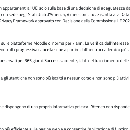
n appartenenti all'UE, solo sulla base di una decisione di adeguatezza da 
con sede negli Stati Uniti d'America, Vimeo.com, Inc. è iscritta alla Da
a Privacy Framework approvato con Decisione della Commissione UE 2023
ati sulle piattaforme Moodle di norma per 7 anni. La verifica dell'interesse 
ndo alla progressiva cancellazione a partire dall'anno accademico più v
o conservati per 365 giorni. Successivamente, i dati del tracciamento delle
ma gli utenti che non sono più iscritti a nessun corso e non sono più atti
e dispongono di una propria informativa privacy. L'Ateneo non risponde de
o più efficiente sulle pagine web e a consentire l'abilitazione di funzioni 