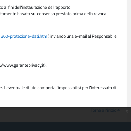
 ai fini dell'instaurazione del rapporto;
trattamento basata sul consenso prestato prima della revoca.
11360-protezione-dati.html
) inviando una e-mail al Responsabile
p://www.garanteprivacy.it).
. L'eventuale rifiuto comporta l'impossibilità per l'interessato di
Torna all'inizio
x