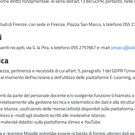
come diritto fondamentale. Ai sensi dell'art.13 del GDPR, pertanto, nella 
i Studi di Firenze, con sede in Firenze, Piazza San Marco, 4 telefono 055 
i
uenti recapiti, via G. la Pira, 4 telefono 055 2757667 e-mail:
privacy@adm.
ica
ezza, pertinenza e necessità di cui all'art. 5, paragrafo 1 del GDPR l'Unive
 al momento dell'iscrizione e dell'utilizzo delle piattaforme E-Learning, a
enti da parte del personale docente e/o svolgente funzione (chiamato a c
lativamente alla gestione tecnica e sistemistica dei dati e alla struttu
me istanze, usufruendo delle risorse/attività disponibili sulla piattaform
rizzo e-mail) agli studenti iscritti alle medesime istanze;
i materiali didattici sulla piattaforma Vimeo e YouTube.
rma e-learning Moodle potrebbe essere richiesto di fornire ulteriori dati per