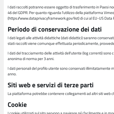
I dati raccolti potranno essere oggetto di trasferimento in Paesi no
46 del GDPR. Per quanto riguarda l'utilizzo della piattaforma Vimeo 
(https://www.dataprivacyframework.gov/list) di cui al EU-US Dat
Periodo di conservazione dei dati
I dati legati alle attività didattiche (dati didattici) saranno conserv
stati raccolti viene comunque effettuata periodicamente, provvede
I dati del tracciamento delle attività dell'utente (log correnti) son
anonima di norma per 3 anni.
I dati personali del profilo utente sono conservati illimitatamente 
anno.
Siti web e servizi di terze parti
La piattaforma potrebbe contenere collegamenti ad altri siti web ch
Cookie
I cookie utilizzati sul sito servono a navigare più facilmente e in mod