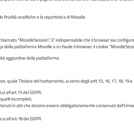
 finalità analitiche e la reportistica di Moodle.
iamato "MoodleSession". E' indispensabile che il browser sia configurato 
ga dalla piattaforma Moodle o si chiude il browser, il cookie "MoodleSess
lità aggiuntive della piattaforma.
enze, quale Titolare del trattamento, ai sensi degli artt.15, 16, 17, 18, 19 
 cui all'art.15 del GDPR;
 quelli incompleti;
contenuti in atti che devono essere obbligatoriamente conservati dall'Univ
cui all'art.18 del GDPR.