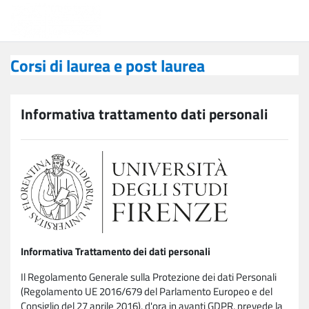
Vai al contenuto principale
Corsi di laurea e post laurea
Corsi di laurea e post laurea
Informativa trattamento dati personali
Informativa Trattamento dei dati personali
Il Regolamento Generale sulla Protezione dei dati Personali
(Regolamento UE 2016/679 del Parlamento Europeo e del
Consiglio del 27 aprile 2016), d'ora in avanti GDPR, prevede la