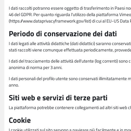
I dati raccolti potranno essere oggetto di trasferimento in Paesi no
46 del GDPR. Per quanto riguarda l'utilizzo della piattaforma Vimeo 
(https://www.dataprivacyframework.gov/list) di cui al EU-US Dat
Periodo di conservazione dei dati
I dati legati alle attività didattiche (dati didattici) saranno conserv
stati raccolti viene comunque effettuata periodicamente, provvede
I dati del tracciamento delle attività dell'utente (log correnti) son
anonima di norma per 3 anni.
I dati personali del profilo utente sono conservati illimitatamente 
anno.
Siti web e servizi di terze parti
La piattaforma potrebbe contenere collegamenti ad altri siti web ch
Cookie
I cookie utilizzati sul sito servono a navigare più facilmente e in mod