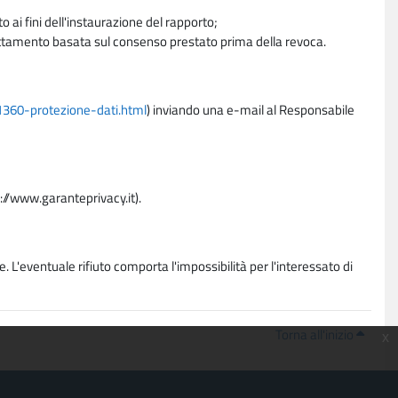
 ai fini dell'instaurazione del rapporto;
trattamento basata sul consenso prestato prima della revoca.
11360-protezione-dati.html
) inviando una e-mail al Responsabile
p://www.garanteprivacy.it).
. L'eventuale rifiuto comporta l'impossibilità per l'interessato di
Torna all'inizio
x