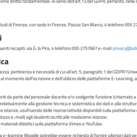
come diritto fondamentale. Ai sensi dell'art.13 del GDPR, pertanto, nella 
i Studi di Firenze, con sede in Firenze, Piazza San Marco, 4 telefono 055 
i
uenti recapiti, via G. la Pira, 4 telefono 055 2757667 e-mail:
privacy@adm.
ica
ezza, pertinenza e necessità di cui all'art. 5, paragrafo 1 del GDPR l'Unive
 al momento dell'iscrizione e dell'utilizzo delle piattaforme E-Learning, a
enti da parte del personale docente e/o svolgente funzione (chiamato a c
lativamente alla gestione tecnica e sistemistica dei dati e alla struttu
me istanze, usufruendo delle risorse/attività disponibili sulla piattaform
rizzo e-mail) agli studenti iscritti alle medesime istanze;
i materiali didattici sulla piattaforma Vimeo e YouTube.
rma e-learning Moodle potrebbe essere richiesto di fornire ulteriori dati per