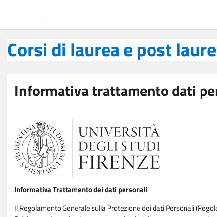
Vai al contenuto principale
Corsi di laurea e post laurea
Corsi di laurea e post laur
Informativa trattamento dati pe
Informativa Trattamento dei dati personali
Il Regolamento Generale sulla Protezione dei dati Personali (Rego