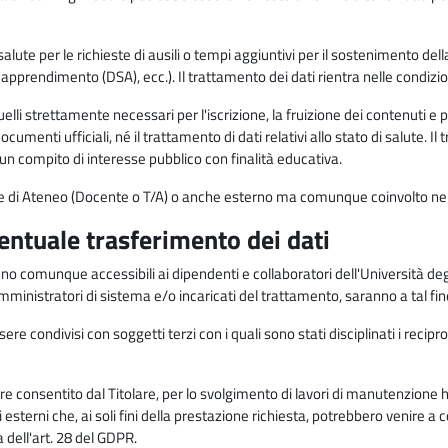
alute per le richieste di ausili o tempi aggiuntivi per il sostenimento del
di apprendimento (DSA), ecc.). Il trattamento dei dati rientra nelle condizioni 
elli strettamente necessari per l'iscrizione, la fruizione dei contenuti e 
documenti ufficiali, né il trattamento di dati relativi allo stato di salute
di un compito di interesse pubblico con finalità educativa.
onale di Ateneo (Docente o T/A) o anche esterno ma comunque coinvolto nel
ventuale trasferimento dei dati
anno comunque accessibili ai dipendenti e collaboratori dell'Università deg
 amministratori di sistema e/o incaricati del trattamento, saranno a tal fi
re condivisi con soggetti terzi con i quali sono stati disciplinati i recipro
ò essere consentito dal Titolare, per lo svolgimento di lavori di manutenz
 esterni che, ai soli fini della prestazione richiesta, potrebbero venire a
ell'art. 28 del GDPR.