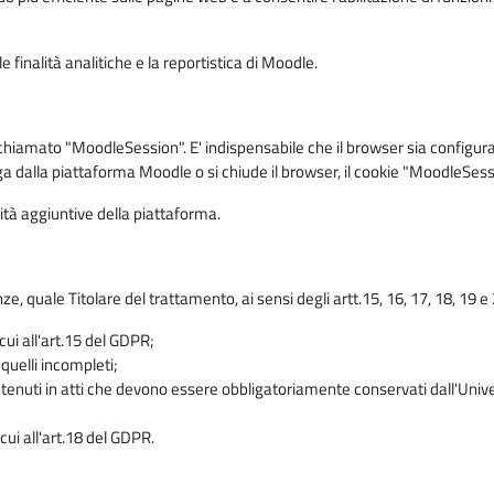
 finalità analitiche e la reportistica di Moodle.
iamato "MoodleSession". E' indispensabile che il browser sia configurato 
ga dalla piattaforma Moodle o si chiude il browser, il cookie "MoodleSess
lità aggiuntive della piattaforma.
enze, quale Titolare del trattamento, ai sensi degli artt.15, 16, 17, 18, 19 
 cui all'art.15 del GDPR;
 quelli incompleti;
contenuti in atti che devono essere obbligatoriamente conservati dall'Univ
cui all'art.18 del GDPR.