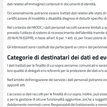
dati relativi all'immagine) contenuti in documenti di identità.
Occasionalmente potranno essere trattati dati relativi allo stato di s
certificazione di invalidità o disabilità diagnosi di disturbi specifici 
Nel contesto del MOOC, i dati personali raccolti saranno limitati a qu
previsto l'utilizzo di sistemi di riconoscimento dell'identità tramite 
2016/679 (GDPR), in base all'art. 6 par. 1 lett. e), per l'esecuzione 
Gli interessati sono costituiti dai partecipanti ai corsi e dal pers
Categorie di destinatari dei dati ed e
I dati trattati per le finalità di cui sopra verranno comunicati o sar
loro qualità di delegati e/o referenti per la protezione dei dati e/o
Nell'ambito dell'erogazione del servizio i dati personali potranno esse
appositi atti.
L'accesso ai dati raccolti per le finalità di cui sopra, inoltre, pu
o per la gestione di alcune funzionalità aggiuntive, anche a soggetti
debitamente nominati come Responsabili del trattamento a norma d