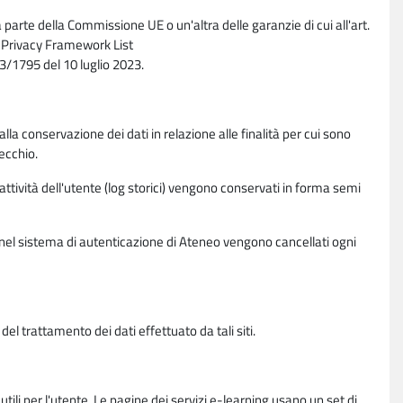
parte della Commissione UE o un'altra delle garanzie di cui all'art.
ta Privacy Framework List
/1795 del 10 luglio 2023.
alla conservazione dei dati in relazione alle finalità per cui sono
ecchio.
 attività dell'utente (log storici) vengono conservati in forma semi
vi nel sistema di autenticazione di Ateneo vengono cancellati ogni
l trattamento dei dati effettuato da tali siti.
utili per l'utente. Le pagine dei servizi e-learning usano un set di