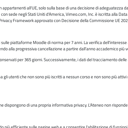
n appartenenti all'UE, solo sulla base di una decisione di adeguatezza da 
con sede negli Stati Uniti d'America, Vimeo.com, Inc. è iscritta alla Da
a Privacy Framework approvato con Decisione della Commissione UE 2023
ati sulle piattaforme Moodle di norma per 7 anni. La verifica dell'interesse 
ndo alla progressiva cancellazione a partire dall'anno accademico più v
o conservati per 365 giorni. Successivamente, i dati del tracciamento delle
ma gli utenti che non sono più iscritti a nessun corso e non sono più atti
e dispongono di una propria informativa privacy. L'Ateneo non risponde de
o più efficiente sulle pagine web e a consentire l'abilitazione di funzioni 