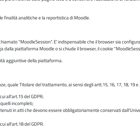
 finalità analitiche e la reportistica di Moodle.
iamato "MoodleSession". E' indispensabile che il browser sia configurato 
ga dalla piattaforma Moodle o si chiude il browser, il cookie "MoodleSess
lità aggiuntive della piattaforma.
enze, quale Titolare del trattamento, ai sensi degli artt.15, 16, 17, 18, 19 
 cui all'art.15 del GDPR;
 quelli incompleti;
contenuti in atti che devono essere obbligatoriamente conservati dall'Univ
cui all'art.18 del GDPR.