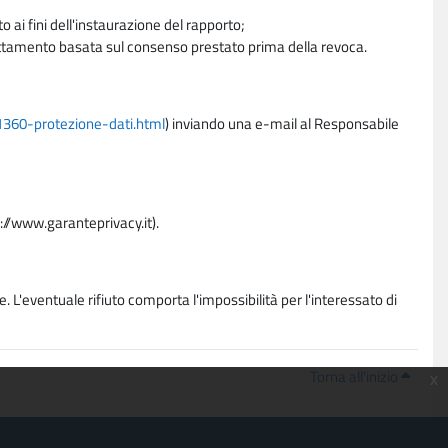
 ai fini dell'instaurazione del rapporto;
trattamento basata sul consenso prestato prima della revoca.
11360-protezione-dati.html
) inviando una e-mail al Responsabile
p://www.garanteprivacy.it).
. L'eventuale rifiuto comporta l'impossibilità per l'interessato di
Torna all'inizio
x