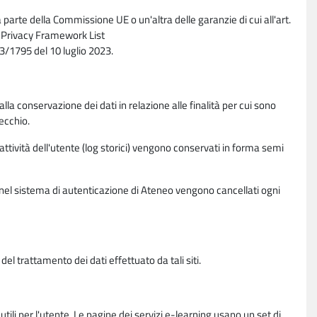
parte della Commissione UE o un'altra delle garanzie di cui all'art.
ta Privacy Framework List
/1795 del 10 luglio 2023.
alla conservazione dei dati in relazione alle finalità per cui sono
ecchio.
 attività dell'utente (log storici) vengono conservati in forma semi
vi nel sistema di autenticazione di Ateneo vengono cancellati ogni
l trattamento dei dati effettuato da tali siti.
utili per l'utente. Le pagine dei servizi e-learning usano un set di