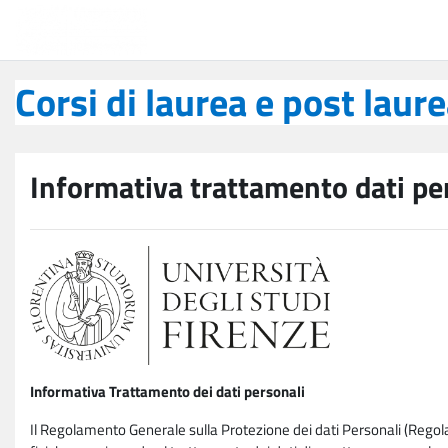
Vai al contenuto principale
Corsi di laurea e post laurea
Corsi di laurea e post laur
Informativa trattamento dati pe
Informativa Trattamento dei dati personali
Il Regolamento Generale sulla Protezione dei dati Personali (Rego