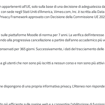
n appartenenti all'UE, solo sulla base di una decisione di adeguatezza da 
con sede negli Stati Uniti d'America, Vimeo.com, Inc. è iscritta alla Da
a Privacy Framework approvato con Decisione della Commissione UE 2023
ati sulle piattaforme Moodle di norma per 7 anni. La verifica dell'interesse 
ndo alla progressiva cancellazione a partire dall'anno accademico più v
o conservati per 365 giorni. Successivamente, i dati del tracciamento delle
ma gli utenti che non sono più iscritti a nessun corso e non sono più atti
e dispongono di una propria informativa privacy. L'Ateneo non risponde de
o più efficiente sulle pagine web e a consentire l'abilitazione di funzioni 