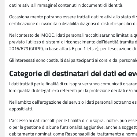
dati relativi all'immagine) contenuti in documenti di identità.
Occasionalmente potranno essere trattati dati relativi allo stato di s
certificazione di invalidità o disabilità diagnosi di disturbi specifici 
Nel contesto del MOOC, i dati personali raccolti saranno limitati a qu
previsto l'utilizzo di sistemi di riconoscimento dell'identità tramite 
2016/679 (GDPR), in base all'art. 6 par. 1 lett. e), per l'esecuzione 
Gli interessati sono costituiti dai partecipanti ai corsi e dal pers
Categorie di destinatari dei dati ed e
I dati trattati per le finalità di cui sopra verranno comunicati o sar
loro qualità di delegati e/o referenti per la protezione dei dati e/o
Nell'ambito dell'erogazione del servizio i dati personali potranno esse
appositi atti.
L'accesso ai dati raccolti per le finalità di cui sopra, inoltre, pu
o per la gestione di alcune funzionalità aggiuntive, anche a soggetti
debitamente nominati come Responsabili del trattamento a norma d