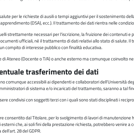
alute per le richieste di ausili o tempi aggiuntivi per il sostenimento del
di apprendimento (DSA), ecc.). Il trattamento dei dati rientra nelle condizioni 
elli strettamente necessari per l'iscrizione, la fruizione dei contenuti e 
documenti ufficiali, né il trattamento di dati relativi allo stato di salute
di un compito di interesse pubblico con finalità educativa.
onale di Ateneo (Docente o T/A) o anche esterno ma comunque coinvolto nel
ventuale trasferimento dei dati
anno comunque accessibili ai dipendenti e collaboratori dell'Università deg
 amministratori di sistema e/o incaricati del trattamento, saranno a tal fi
re condivisi con soggetti terzi con i quali sono stati disciplinati i recipro
ò essere consentito dal Titolare, per lo svolgimento di lavori di manutenz
 esterni che, ai soli fini della prestazione richiesta, potrebbero venire a
ell'art. 28 del GDPR.