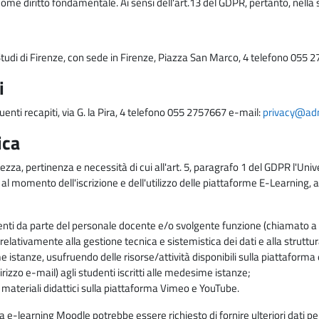
come diritto fondamentale. Ai sensi dell'art.13 del GDPR, pertanto, nella 
i Studi di Firenze, con sede in Firenze, Piazza San Marco, 4 telefono 055 
i
uenti recapiti, via G. la Pira, 4 telefono 055 2757667 e-mail:
privacy@adm.
ica
ezza, pertinenza e necessità di cui all'art. 5, paragrafo 1 del GDPR l'Unive
 al momento dell'iscrizione e dell'utilizzo delle piattaforme E-Learning, a
enti da parte del personale docente e/o svolgente funzione (chiamato a c
lativamente alla gestione tecnica e sistemistica dei dati e alla struttu
me istanze, usufruendo delle risorse/attività disponibili sulla piattaform
rizzo e-mail) agli studenti iscritti alle medesime istanze;
i materiali didattici sulla piattaforma Vimeo e YouTube.
rma e-learning Moodle potrebbe essere richiesto di fornire ulteriori dati per