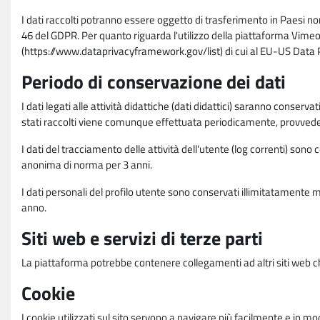
I dati raccolti potranno essere oggetto di trasferimento in Paesi no
46 del GDPR. Per quanto riguarda l'utilizzo della piattaforma Vimeo 
(https://www.dataprivacyframework.gov/list) di cui al EU-US Dat
Periodo di conservazione dei dati
I dati legati alle attività didattiche (dati didattici) saranno conserv
stati raccolti viene comunque effettuata periodicamente, provvede
I dati del tracciamento delle attività dell'utente (log correnti) son
anonima di norma per 3 anni.
I dati personali del profilo utente sono conservati illimitatamente 
anno.
Siti web e servizi di terze parti
La piattaforma potrebbe contenere collegamenti ad altri siti web ch
Cookie
I cookie utilizzati sul sito servono a navigare più facilmente e in mod